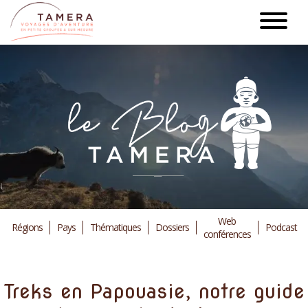
Aller
au
contenu
principal
Web
Régions
Pays
Thématiques
Dossiers
Podcast
conférences
Treks en Papouasie, notre guide