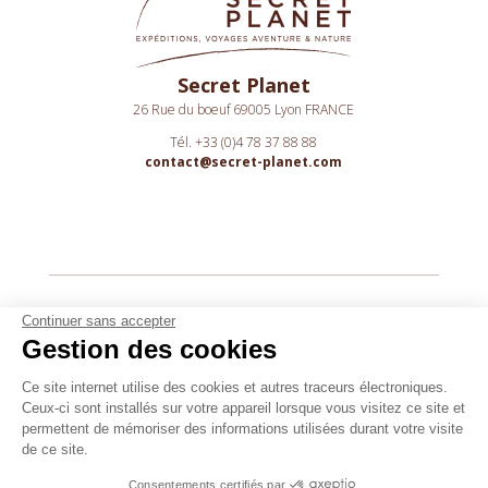
Secret Planet
26 Rue du boeuf 69005 Lyon FRANCE
Tél. +33 (0)4 78 37 88 88
contact@secret-planet.com
Youtube
Continuer sans accepter
Gestion des cookies
Podcast
Assurances
Ce site internet utilise des cookies et autres traceurs électroniques.
Ceux-ci sont installés sur votre appareil lorsque vous visitez ce site et
CGV
permettent de mémoriser des informations utilisées durant votre visite
CPV
de ce site.
Mentions légales
Consentements certifiés par