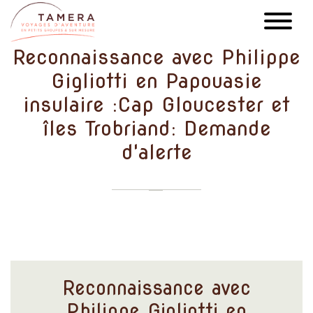
Aller
au
contenu
Reconnaissance avec Philippe
principal
Gigliotti en Papouasie
insulaire :Cap Gloucester et
îles Trobriand: Demande
d'alerte
Reconnaissance avec
Philippe Gigliotti en