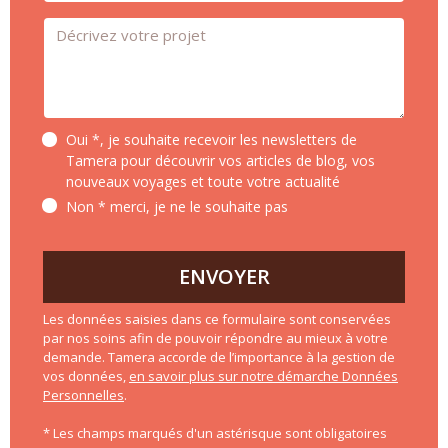
Message *
Oui *, je souhaite recevoir les newsletters de
Tamera pour découvrir vos articles de blog, vos
nouveaux voyages et toute votre actualité
Non * merci, je ne le souhaite pas
ENVOYER
Les données saisies dans ce formulaire sont conservées
par nos soins afin de pouvoir répondre au mieux à votre
demande. Tamera accorde de l’importance à la gestion de
vos données,
en savoir plus sur notre démarche Données
Personnelles
.
* Les champs marqués d'un astérisque sont obligatoires