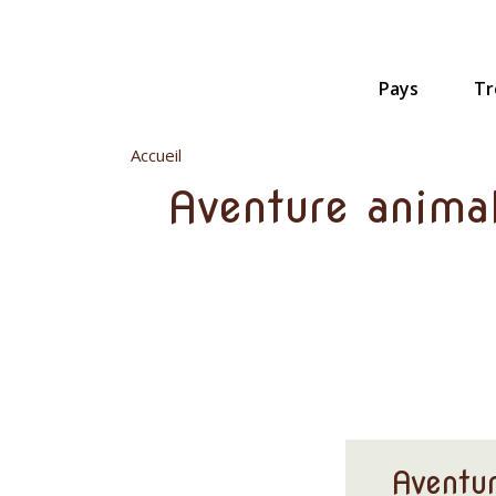
Aller
au
contenu
principal
Pays
Tr
Accueil
Aventure animal
Aventur