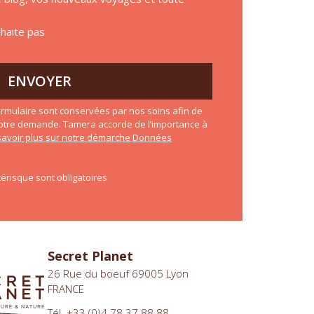
uhaite pas
ENVOYER
rmulaire sont conservées par nos soins afin de
otre demande. Tamera accorde de l’importance à
savoir plus sur notre démarche Données
érisque sont obligatoires
Secret Planet
26 Rue du boeuf 69005 Lyon
FRANCE
Tél. +33 (0)4 78 37 88 88