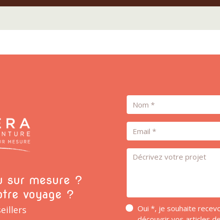
Nom
Email
Message *
ou sur mesure ?
otre voyage ?
Oui *, je souhaite rece
eillers
découvrir vos articles 