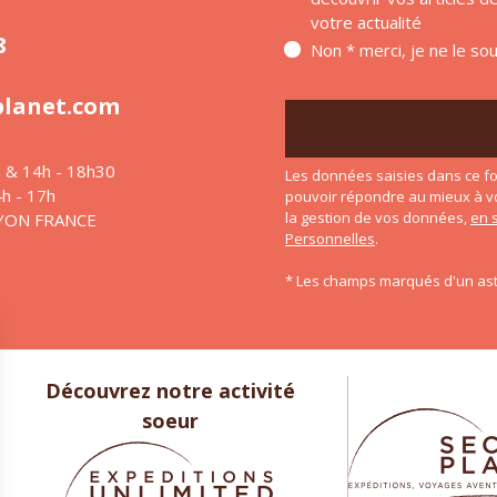
votre actualité
8
Non * merci, je ne le so
planet.com
h & 14h - 18h30
Les données saisies dans ce fo
4h - 17h
pouvoir répondre au mieux à v
la gestion de vos données,
en 
LYON FRANCE
Personnelles
.
* Les champs marqués d'un ast
Découvrez notre activité
soeur