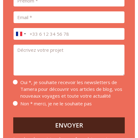
Email
Téléphone
Message *
Oui *, je souhaite recevoir les newsletters de
Tamera pour découvrir vos articles de blog, vos
nouveaux voyages et toute votre actualité
Non * merci, je ne le souhaite pas
ENVOYER