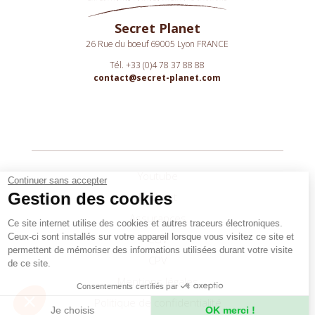
Secret Planet
26 Rue du boeuf 69005 Lyon FRANCE
Tél. +33 (0)4 78 37 88 88
contact@secret-planet.com
Youtube
Continuer sans accepter
Gestion des cookies
Podcast
Assurances
Ce site internet utilise des cookies et autres traceurs électroniques.
Ceux-ci sont installés sur votre appareil lorsque vous visitez ce site et
CGV
permettent de mémoriser des informations utilisées durant votre visite
CPV
de ce site.
Mentions légales
Consentements certifiés par
Politique de confidentialité
Je choisis
OK merci !