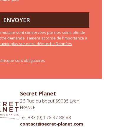
ENVOYER
rmulaire sont conservées par nos soins afin de
otre demande. Tamera accorde de l’importance à
savoir plus sur notre démarche Données
érisque sont obligatoires
Secret Planet
26 Rue du boeuf 69005 Lyon
FRANCE
Tél. +33 (0)4 78 37 88 88
contact@secret-planet.com