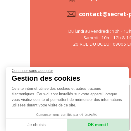
contact@secret-
Du lundi au vendredi : 10h - 13
Samedi : 10h - 12h & 1
26 RUE DU BOEUF 69005 
Continuer sans accepter
Gestion des cookies
Ce site internet utilise des cookies et autres traceurs
Suivez-nous
électroniques. Ceux-ci sont installés sur votre appareil lorsque
vous visitez ce site et permettent de mémoriser des informations
utilisées durant votre visite de ce site.
Consentements certifiés par
S'ABONNER À LA NEWSLETTER
Je choisis
OK merci !