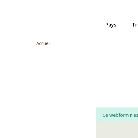
Aller
au
contenu
principal
Pays
Tr
Accueil
Message
Ce webform n'est
d'avertissement