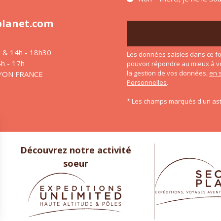
planet.com
h & 14h - 18h30
Les données saisies dans ce fo
4h - 17h
pouvoir répondre au mieux à v
la gestion de vos données,
en 
LYON FRANCE
Personnelles
.
* Les champs marqués d'un ast
Découvrez notre activité
soeur