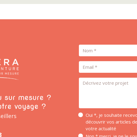
Nom
Email
Message *
ou sur mesure ?
otre voyage ?
Oui *, je souhaite rece
eillers
découvrir vos articles 
votre actualité
8
Non * merci, je ne le so