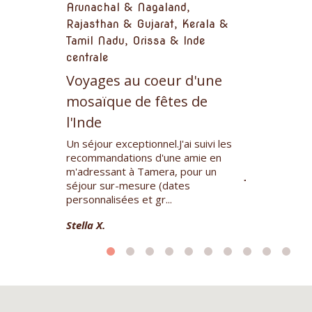
Arunachal & Nagaland,
centrale, In
Rajasthan & Gujarat, Kerala &
 de fêtes
Peuples, 
Tamil Nadu, Orissa & Inde
 Nagaland
du Jharkh
centrale
orientale
unachal
Voyages au coeur d'une
égion peu
De très bell
mosaïque de fêtes de
 de l’Inde,
cette zone du
t d’être
l'Inde
méconnue du N
population y 
Un séjour exceptionnel.J'ai suivi les
accueillante et 
recommandations d'une amie en
m'adressant à Tamera, pour un
Jean-Marie et
séjour sur-mesure (dates
personnalisées et gr...
Stella X.