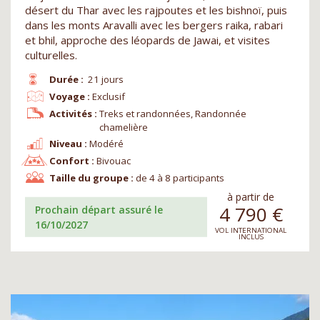
désert du Thar avec les rajpoutes et les bishnoï, puis
dans les monts Aravalli avec les bergers raika, rabari
et bhil, approche des léopards de Jawai, et visites
culturelles.
Durée :
21 jours
Voyage :
Exclusif
Activités :
Treks et randonnées, Randonnée
chamelière
Niveau :
Modéré
Confort :
Bivouac
Taille du groupe :
de 4 à 8 participants
à partir de
4 790
€
Prochain départ assuré le
16/10/2027
VOL INTERNATIONAL
INCLUS