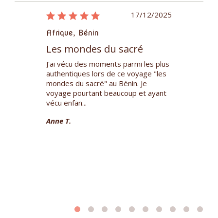
23/12/2024
17/12/2025
issa & Inde
Afrique, Bénin
Papouasie-N
Asie du Sud
Les mondes du sacré
 et fêtes
Du fleuve
J'ai vécu des moments parmi les plus
 Inde
authentiques lors de ce voyage "les
highlands 
mondes du sacré" au Bénin. Je
Goroka et
voyage pourtant beaucoup et ayant
vécu enfan...
plein de
Nous sommes 
s une région
notre voyage
Anne T.
rkhand, où
Nouvelle-Gui
es fêtes des
Tamera. Nous
expérience ino
Pascal X.