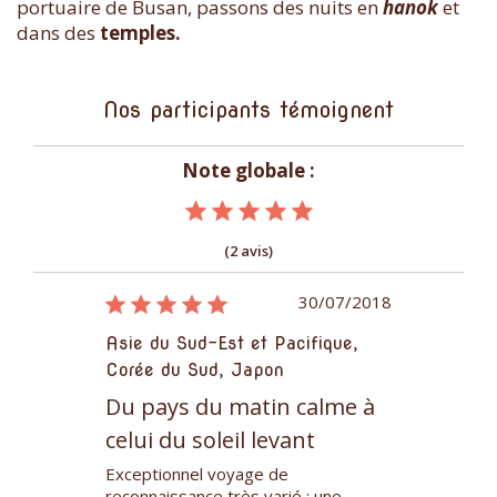
portuaire de Busan, passons des nuits en
hanok
et
dans des
temples.
Nos participants témoignent
Note globale :
(2 avis)
02/06/2018
30/07/2018
acifique,
Asie du Sud-Est et Pacifique,
Asie du Sud-
Corée du Sud, Japon
Corée du Su
 calme à
Du pays du matin calme à
Du pays d
vant
celui du soleil levant
celui du so
écu de
Exceptionnel voyage de
Bonjour, Nou
s tant
reconnaissance très varié ; une
magnifiques 