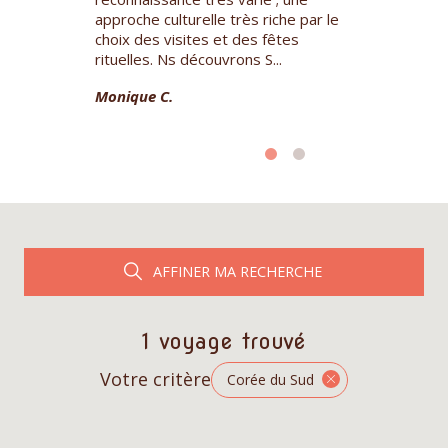
ue
approche culturelle très riche par le
humaines, cul
ire des
choix des visites et des fêtes
gastronomiqu
s à Nikko -
rituelles. Ns découvrons S...
festivals et f
ext...
Monique C.
Françoise M.
AFFINER MA RECHERCHE
1 voyage trouvé
Votre critère
Corée du Sud