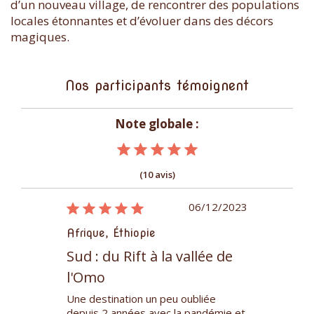
d’un nouveau village, de rencontrer des populations
locales étonnantes et d’évoluer dans des décors
magiques.
Nos participants témoignent
Note globale :
(10 avis)
26/03/2015
06/12/2023
Afrique, Éthiopie
Afrique, Éth
se
Sud : du Rift à la vallée de
Des volca
l'Omo
Tigray et 
sinier à ses
Une destination un peu oubliée
Très beau voy
oins pour ses
depuis 2 années avec la pandémie et
correspondu à