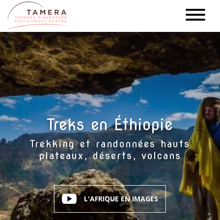
Aller
au
contenu
principal
Treks en Éthiopie
Trekking et randonnées hauts
plateaux, déserts, volcans
L'AFRIQUE EN IMAGES