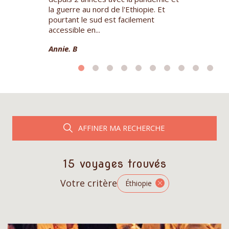
que du sur-
la guerre au nord de l'Ethiopie. Et
organisation 
 en forme de
pourtant le sud est facilement
second véhicul
accessible en...
plus q...
Annie. B
Serge et Fran
AFFINER MA RECHERCHE
15 voyages trouvés
Votre critère
Éthiopie