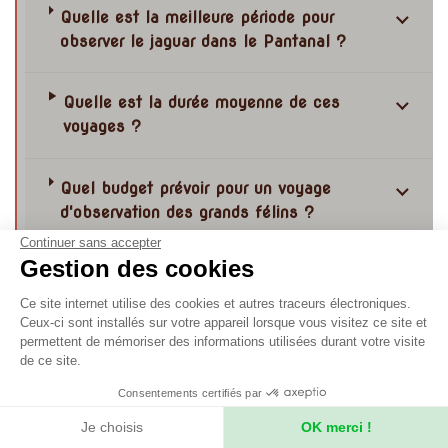
Quelle est la meilleure période pour
observer le jaguar dans le Pantanal ?
Quelle est la durée moyenne de ces
voyages ?
Quel budget prévoir pour un voyage
d'observation des grands félins ?
Continuer sans accepter
Gestion des cookies
Le vol international est-il inclus dans le
prix affiché ?
Ce site internet utilise des cookies et autres traceurs électroniques.
Ceux-ci sont installés sur votre appareil lorsque vous visitez ce site et
permettent de mémoriser des informations utilisées durant votre visite
Que couvre généralement le prix d'un
de ce site.
voyage grands félins ?
Consentements certifiés par
Je choisis
OK merci !
Que couvre généralement le prix d'un