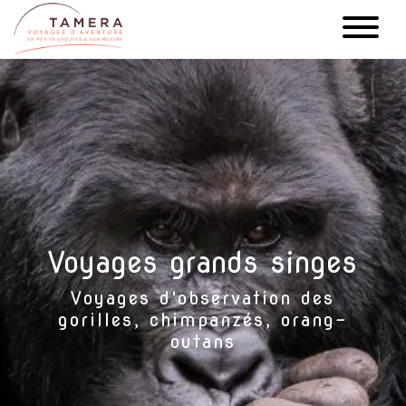
Aller
au
contenu
principal
Voyages grands singes
Voyages d'observation des
gorilles, chimpanzés, orang-
outans