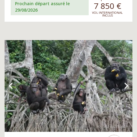
7 850
€
Prochain départ assuré le
29/08/2026
VOL INTERNATIONAL
INCLUS