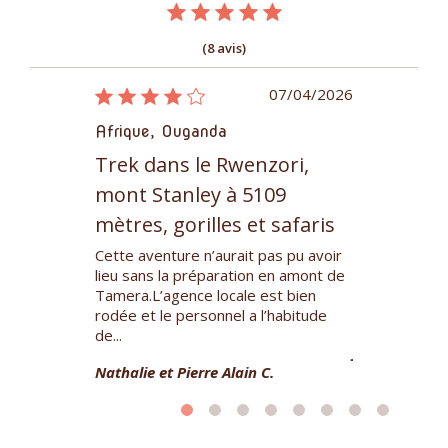
(8 avis)
30/03/2016
07/04/2026
aville
Afrique, Ouganda
Afrique, Con
Trek dans le Rwenzori,
Préservat
 la
mont Stanley à 5109
chimpanzé
mètres, gorilles et safaris
biodiversi
ans un
Cette aventure n’aurait pas pu avoir
Magnifique e
a planète, une
lieu sans la préparation en amont de
totale et imm
s confort mais
Tamera.L’agence locale est bien
parc et de l'a
umaines. Ma
rodée et le personnel a l’habitude
animalière et 
de...
Jocelyne X.
Nathalie et Pierre Alain C.