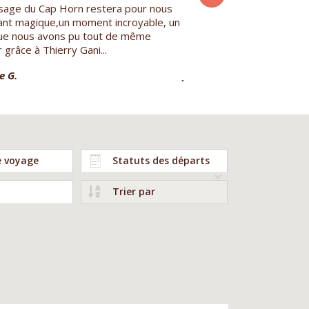
sage du Cap Horn restera pour nous
Ancien alpiniste et toujour
tant magique,un moment incroyable, un
m'étais arrêté l'année der
ue nous avons pu tout de même
Arénas au bord du détroit 
r grâce à Thierry Gani...
donc décidé de découvrir..
e G.
Jean Fraçois A.
e voyage
Statuts des départs
Trier par