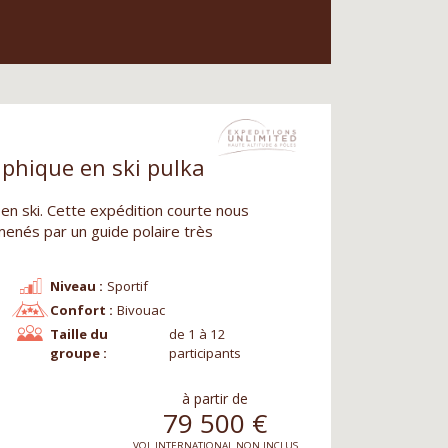
aphique en ski pulka
 en ski. Cette expédition courte nous
enés par un guide polaire très
Niveau :
Sportif
Confort :
Bivouac
Taille du
de 1 à 12
groupe :
participants
à partir de
79 500
€
VOL INTERNATIONAL NON INCLUS