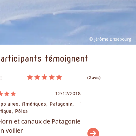
articipants témoignent
:
(2 avis)
12/12/2018
 polaires, Amériques, Patagonie,
Terres polaires, Amériq
tique, Pôles
Antarctique, Pôles
Horn et canaux de Patagonie
Cap Horn et canau
n voilier
sur un voilier