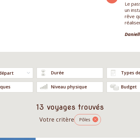
Ancien alpiniste et toujours treckeur, je
Le pas
m'étais arrêté l'année dernière à Punta
un ins
Arénas au bord du détroit de Magellan. J'ai
rêve q
donc décidé de découvrir...
réalise
Jean Fraçois A.
Daniell
Durée
Types d
ques
Niveau physique
Budget
13 voyages trouvés
Votre critère
Pôles