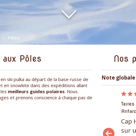
Pôles
 aux Pôles
Nos p
Note globale 
 en ski pulka au départ de la base russe de
et en snowkite dans des expéditions allant
 les
meilleurs guides polaires
. Nous
09/12/2015
ages et prenons conscience à chaque pas de
Terres polaires, Amériques, Patagonie,
Terres
Antarctique, Pôles
Antarc
Cap Horn et canaux de Patagonie
Cap 
sur un voilier
sur u