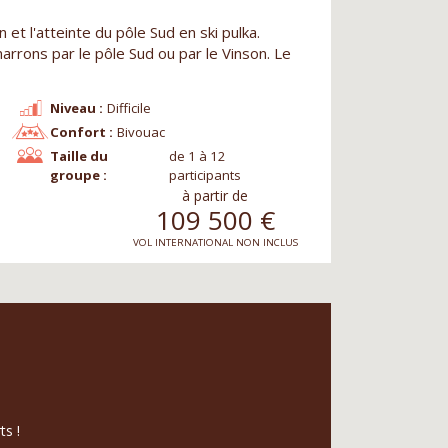
t l'atteinte du pôle Sud en ski pulka.
marrons par le pôle Sud ou par le Vinson. Le
Niveau :
Difficile
Confort :
Bivouac
Taille du
de 1 à 12
groupe :
participants
à partir de
109 500
€
VOL INTERNATIONAL NON INCLUS
ts !