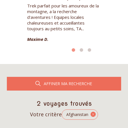
 le Pamir
Trek parfait pour les amoureux de la
Un trek exige
fois au niveau
montagne, a la recherche
qui nécessite 
écompense !
d'aventures ! Equipes locales
l'apprécier t
s bien , merci
chaleureuses et accueillantes
organisation p
toujours au petits soins, TA...
une équipe l...
Maxime D.
Christophe D.
AFFINER MA RECHERCHE
2 voyages trouvés
Votre critère
Afghanistan