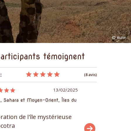
articipants témoignent
:
(8 avis)
13/02/2025
, Sahara et Moyen-Orient, Îles du
Yémen, Sahara et Moyen
e
monde
ration de l'île mystérieuse
Exploration de l'îl
ocotra
de Socotra