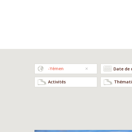
-Yémen
Activités
Thémati