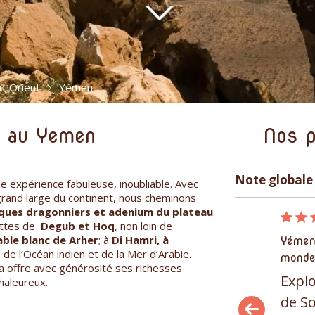
n-Orient
Yémen
s au Yemen
Nos p
Note globale 
e expérience fabuleuse, inoubliable. Avec
grand large du continent, nous cheminons
ues dragonniers et adenium du plateau
28/04/2023
ottes de
Degub et Hoq
, non loin de
able blanc de Arher
; à
Di Hamri, à
Yémen, Sahara et Moyen-Orient, Îles du
Yémen
de l’Océan indien et de la Mer d’Arabie.
monde
mond
ra offre avec générosité ses richesses
Exploration de l'île mystérieuse
Explo
chaleureux.
de Socotra
de S