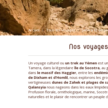
Accueil
Tous les voyages
Sahara et Moye
Nos voyage
Un voyage culturel ou
un trek au Yémen
est un
Tamera, dans la légendaire
île de Socotra
, au 
dans
le massif des Haggier
, entre les
endémiq
de Dixham et d’Homlil
, nous explorons les gr
vertigineuses
dunes de Zahek et plages de s
Qalansyia
nous nageons dans les eaux limpides 
Profusion florale, ornithologique, marine, Socot
naturelles et le plaisir de rencontrer un peuple 