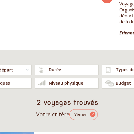
Une destination incroyable par la beauté des
Voyage 
paysages et la richesse de la flore
Organis
totalement unique!&nbsp; Un privilège de
départ 
découvrir enfin ce...
delà de
Robert W.
Etienne
Durée
Types d
ques
Niveau physique
Budget
2 voyages trouvés
Votre critère
Yémen