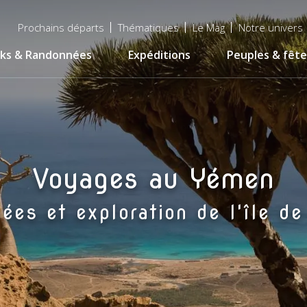
Menu
Prochains départs
Thématiques
Le Mag
Notre univers
top
ks & Randonnées
Expéditions
Peuples & fête
Voyages au Yémen
ées et exploration de l'île de