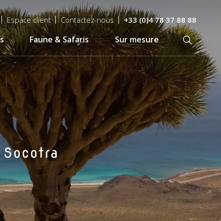
Espace client
Contactez-nous
+33 (0)4 78 37 88 88
s
Faune & Safaris
Sur mesure
Recherch
 Socotra