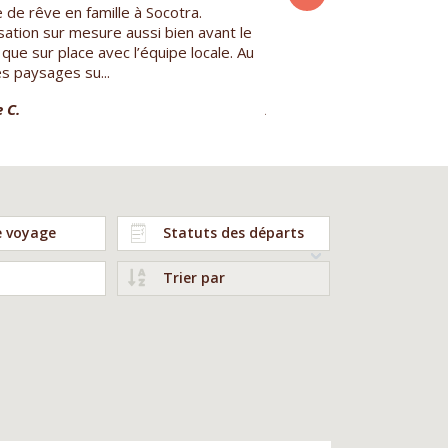
de rêve en famille à Socotra.
Magnifique voyage, de 2 
ation sur mesure aussi bien avant le
cette île resplendissante.
que sur place avec l’équipe locale. Au
pouvoir profiter, presque 
s paysages su...
décors grandioses...
 C.
Albert H.
e voyage
Statuts des départs
Trier par