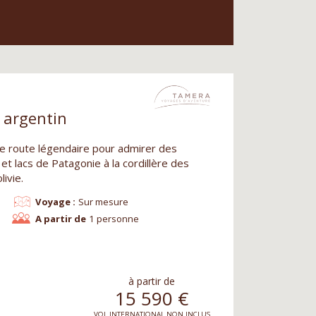
o argentin
ne route légendaire pour admirer des
et lacs de Patagonie à la cordillère des
livie.
Voyage :
Sur mesure
A partir de
1 personne
à partir de
15 590
€
VOL INTERNATIONAL NON INCLUS