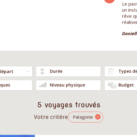
Ancien alpiniste et toujours treckeur, je
Le pas
m'étais arrêté l'année dernière à Punta
un ins
Arénas au bord du détroit de Magellan. J'ai
rêve q
donc décidé de découvrir...
réalise
Jean Fraçois A.
Daniell
Durée
Types d
ques
Niveau physique
Budget
5 voyages trouvés
Votre critère
Patagonie