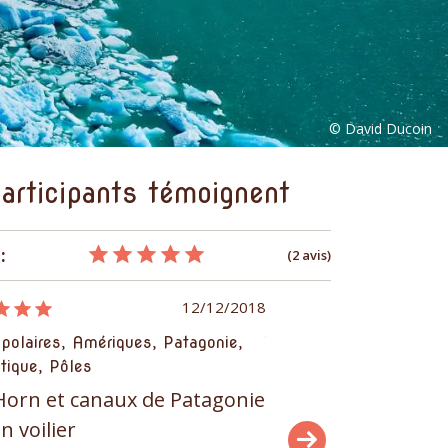
articipants témoignent
:
(2 avis)
12/12/2018
 polaires, Amériques, Patagonie,
Terres polaires, Amériq
tique, Pôles
Antarctique, Pôles
Horn et canaux de Patagonie
Cap Horn et canau
n voilier
sur un voilier