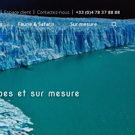
Espace client
Contactez-nous
+33 (0)4 78 37 88 88
s
Faune & Safaris
Sur mesure
Recherch
upes et sur mesure