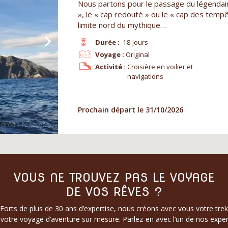
Nous partons pour le passage du légendai
», le « cap redouté » ou le « cap des tempê
limite nord du mythique…
Durée :
18 jours
Voyage :
Original
Activité :
Croisière en voilier et
navigations
Prochain départ le 31/10/2026
VOUS NE TROUVEZ PAS LE VOYAGE
DE VOS RÊVES ?
Forts de plus de 30 ans d’expertise, nous créons avec vous votre trek
votre voyage d’aventure sur mesure. Parlez-en avec l’un de nos exper