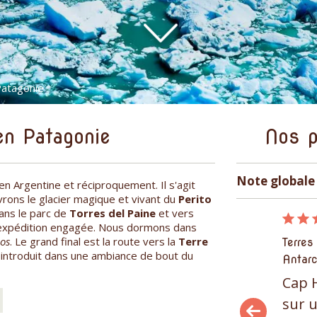
atagonie
en Patagonie
Nos p
Note globale 
 en Argentine et réciproquement. Il s'agit
rons le glacier magique et vivant du
Perito
ans le parc de
Torres del Paine
et vers
09/12/2015
e expédition engagée. Nous dormons dans
os
. Le grand final est la route vers la
Terre
Terres polaires, Amériques, Patagonie,
Terres
introduit dans une ambiance de bout du
Antarctique, Pôles
Antarc
Cap Horn et canaux de Patagonie
Cap 
sur un voilier
sur u