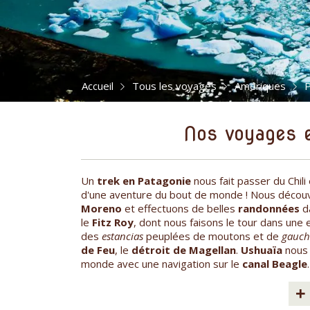
Accueil
Tous les voyages
Amériques
P
Nos voyages 
Un
trek en Patagonie
nous fait passer du Chili
d'une aventure du bout de monde ! Nous découv
Moreno
et effectuons de belles
randonnées
d
le
Fitz Roy
, dont nous faisons le tour dans un
des
estancias
peuplées de moutons et de
gauch
de Feu
, le
détroit de Magellan
.
Ushuaïa
nous 
monde avec une navigation sur le
canal Beagle
.
+