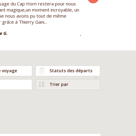
sage du Cap Horn restera pour nous
Ancien alpiniste et toujour
tant magique,un moment incroyable, un
m'étais arrêté l'année der
ue nous avons pu tout de même
Arénas au bord du détroit 
r grâce à Thierry Gani...
donc décidé de découvrir..
e G.
Jean Fraçois A.
e voyage
Statuts des départs
Trier par