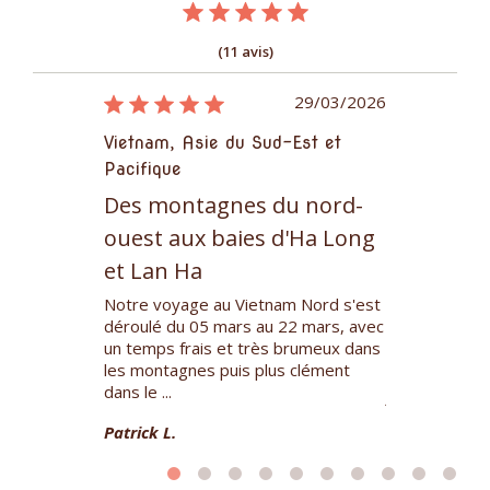
(11 avis)
20/04/2016
29/03/2026
-Est et
Vietnam, Asie du Sud-Est et
Vietnam, As
Pacifique
Pacifique
ue et
Des montagnes du nord-
Grand tre
in
ouest aux baies d'Ha Long
montagne
et Lan Ha
n guide
3 semaines da
out fait pour
randonner de v
Notre voyage au Vietnam Nord s'est
ergements
compagnie de 
déroulé du 05 mars au 22 mars, avec
nous étions
expérience in
un temps frais et très brumeux dans
vietnamiens so
les montagnes puis plus clément
dans le ...
Aurore C.
Patrick L.