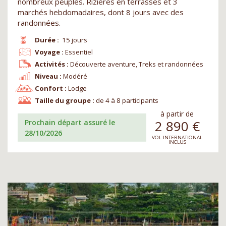
nombreux peuples. Rizières en terrasses et 3
marchés hebdomadaires, dont 8 jours avec des
randonnées.
Durée :
15 jours
Voyage :
Essentiel
Activités :
Découverte aventure, Treks et randonnées
Niveau :
Modéré
Confort :
Lodge
Taille du groupe :
de 4 à 8 participants
à partir de
2 890
€
Prochain départ assuré le
28/10/2026
VOL INTERNATIONAL
INCLUS