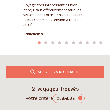
llent voyage
Voyage très intéressant et bien
Des anciennes
 visiter le
géré; il faut effectivement faire les
rives de l'Am
z qui est
visites dans l'ordre Khiva-Boukhara-
magnifique v
naitre
Samarcande. L'extension à Nukus et
découvrir ce 
aux fo...
l'Ouzbékistan.
Françoise D.
Laurence X.
AFFINER MA RECHERCHE
2 voyages trouvés
Votre critère
Ouzbékistan