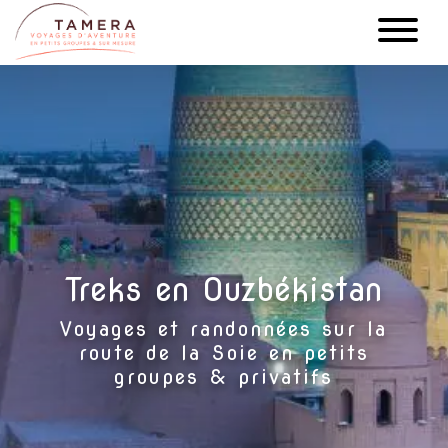
Aller
au
contenu
principal
Treks en Ouzbékistan
Voyages et randonnées sur la
route de la Soie en petits
groupes & privatifs