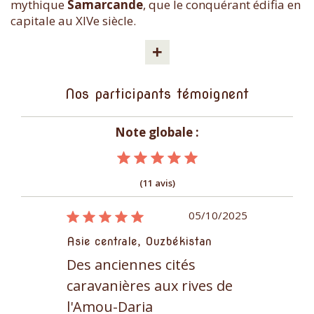
mythique
Samarcande
, que le conquérant édifia en
capitale au XIVe siècle.
+
Nos participants témoignent
Note globale :
(11 avis)
20/08/2018
05/10/2025
kistan
Asie centrale, Ouzbékistan
Asie centra
tés
Des anciennes cités
Des ancie
rives de
caravanières aux rives de
caravanièr
l'Amou-Daria
l'Amou-Da