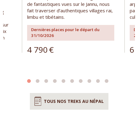
de fantastiques vues sur le Jannu, nous
arp
fait traverser d’authentiques villages rai,
par
ng
limbu et tibétains.
cult
 sur
Dernières places pour le départ du
De
 dix
31/10/2026
2
 en
4 790
€
6 
TOUS NOS TREKS AU NÉPAL