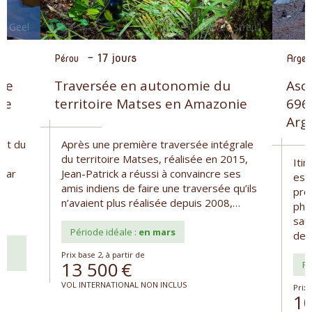
-
17 jours
Pérou
Argen
 de
Traversée en autonomie du
Asc
ue
territoire Matses en Amazonie
696
Arg
ent du
Après une première traversée intégrale
du territoire Matses, réalisée en 2015,
Iti
 par
Jean-Patrick a réussi à convaincre ses
est 
amis indiens de faire une traversée qu’ils
pro
n’avaient plus réalisée depuis 2008,…
phy
sau
Période idéale :
en mars
de r
Prix base 2, à partir de
13 500
€
Pé
VOL INTERNATIONAL NON INCLUS
Prix 
1