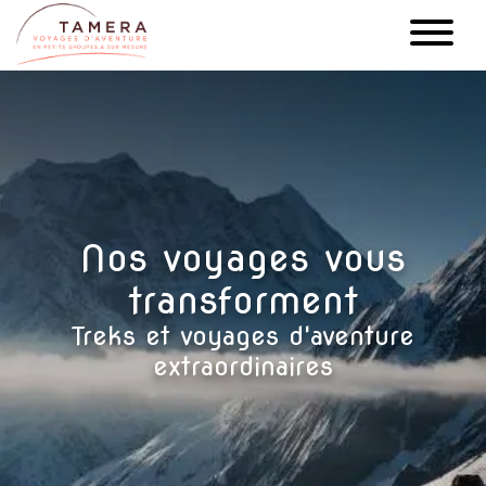
Aller
au
contenu
principal
Nos voyages vous
transforment
Treks et voyages d'aventure
extraordinaires