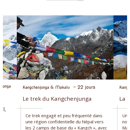
njunga
-
22 jours
Kangchenjunga & Makalu
Kangc
Le trek du Kangchenjunga
La 
al,
Ce trek engagé et peu fréquenté dans
Un t
u
une région confidentielle du Népal vers
nou
les 2 camps de base du « Kangch », avec
Mak