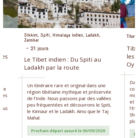
Sikkim, Spiti, Himalaya indien, Ladakh,
Tibet
Zanskar
Tib
-
21 jours
nes
les 
Le Tibet indien : Du Spiti au
Oyu
Ladakh par la route
Dan
Un itinéraire rare et original dans une
 de
com
région tibétaine mythique et préservée
 des
mon
de l’Inde. Nous passons par des vallées
et l
peu fréquentées et découvrons le Spiti,
vous
l’E
le Kinnaur et le Ladakh. Ainsi que le Taj
Shi
Mahal.
pla
Prochain départ assuré le 06/09/2026
Pr