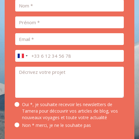
Nom
Prénom
Email
Téléphone
Message *
Oui *, je souhaite recevoir les newsletters de
Tamera pour découvrir vos articles de blog, vos
nouveaux voyages et toute votre actualité
Non * merci, je ne le souhaite pas