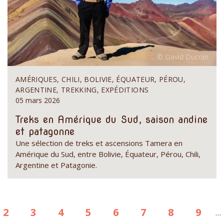
AMÉRIQUES, CHILI, BOLIVIE, ÉQUATEUR, PÉROU,
ARGENTINE, TREKKING, EXPÉDITIONS
05 mars 2026
Treks en Amérique du Sud, saison andine
et patagonne
Une sélection de treks et ascensions Tamera en
Amérique du Sud, entre Bolivie, Équateur, Pérou, Chili,
Argentine et Patagonie.
e
Page
2
Page
3
Page
4
Page
5
Page
6
Page
7
Page
8
Page
9
…