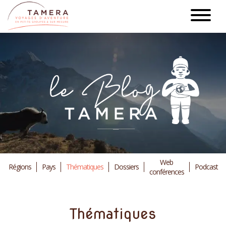
Aller
au
contenu
principal
Web
Régions
Pays
Thématiques
Dossiers
Podcast
conférences
Thématiques