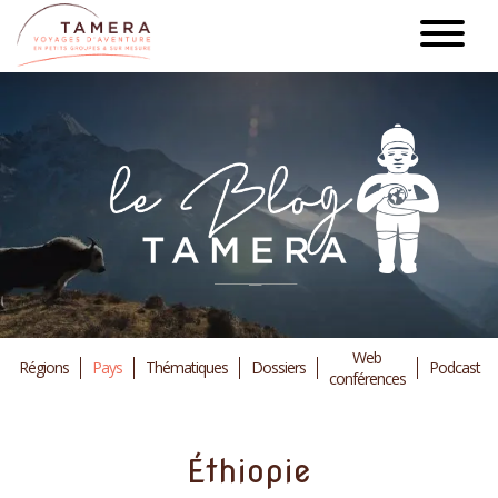
Aller
au
contenu
principal
Web
Régions
Pays
Thématiques
Dossiers
Podcast
conférences
Éthiopie