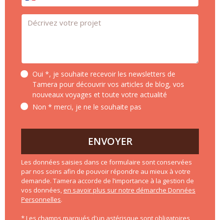
Message *
Oui *, je souhaite recevoir les newsletters de
Tamera pour découvrir vos articles de blog, vos
nouveaux voyages et toute votre actualité
Non * merci, je ne le souhaite pas
ENVOYER
Les données saisies dans ce formulaire sont conservées
par nos soins afin de pouvoir répondre au mieux à votre
demande. Tamera accorde de l’importance à la gestion de
vos données,
en savoir plus sur notre démarche Données
Personnelles
.
* Les champs marqués d'un astérisque sont obligatoires