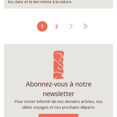
les clans et le lien intime à la nature.
Page
1
Page
2
Page
Dernière
courante
suivante
page
Abonnez-vous à notre
newsletter
Pour rester informé de nos derniers articles, nos
idées voyages et nos prochains départs