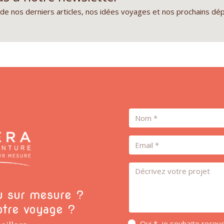
de nos derniers articles, nos idées voyages et nos prochains dé
Nom
Email
Message *
ou sur mesure ?
otre voyage ?
Oui *, je souhaite rece