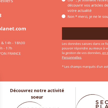
eillers
découvrir vos articles 
votre actualité
8
Non * merci, je ne le so
planet.com
h & 14h - 18h30
Les données saisies dans ce fo
4h - 17h
pouvoir répondre au mieux à v
la gestion de vos données,
en 
LYON FRANCE
Personnelles
.
* Les champs marqués d'un ast
Découvrez notre activité
soeur