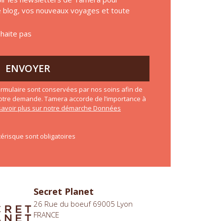
de blog, vos nouveaux voyages et toute
uhaite pas
ENVOYER
rmulaire sont conservées par nos soins afin de
otre demande. Tamera accorde de l’importance à
savoir plus sur notre démarche Données
érisque sont obligatoires
Secret Planet
26 Rue du boeuf 69005 Lyon
FRANCE