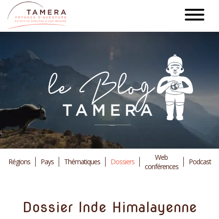
Aller
au
contenu
principal
Web
Régions
Pays
Thématiques
Dossiers
Podcast
conférences
Dossier Inde Himalayenne