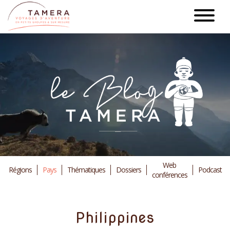
Aller
au
contenu
principal
Web
Régions
Pays
Thématiques
Dossiers
Podcast
conférences
Philippines