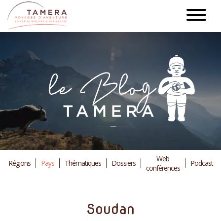
Aller
au
contenu
principal
Web
Régions
Pays
Thématiques
Dossiers
Podcast
conférences
Soudan