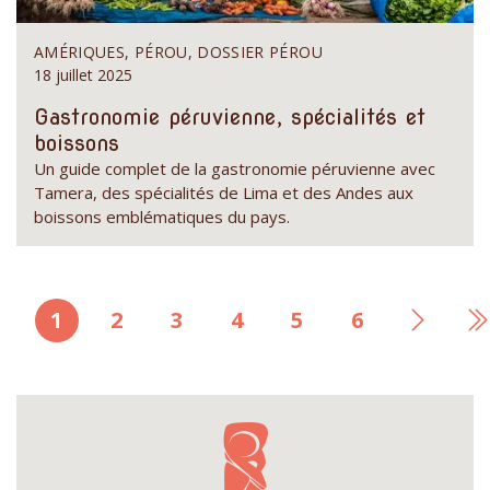
AMÉRIQUES, PÉROU, DOSSIER PÉROU
18 juillet 2025
Gastronomie péruvienne, spécialités et
boissons
Un guide complet de la gastronomie péruvienne avec
Tamera, des spécialités de Lima et des Andes aux
boissons emblématiques du pays.
Page
1
Page
2
Page
3
Page
4
Page
5
Page
6
Page
D
courante
suivan
p