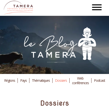
Aller
au
contenu
principal
Web
Régions
Pays
Thématiques
Dossiers
Podcast
conférences
Dossiers