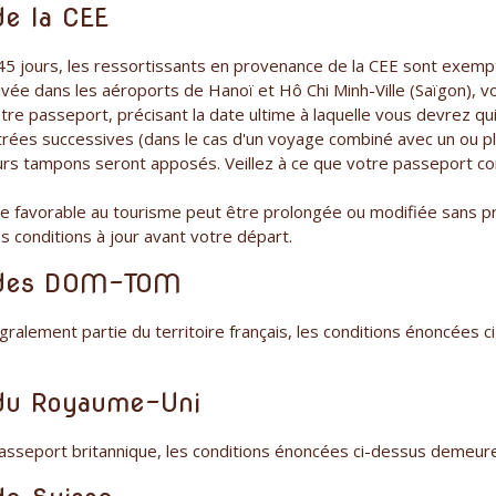
de la CEE
 45 jours, les ressortissants en provenance de la CEE sont exemp
rrivée dans les aéroports de Hanoï et Hô Chi Minh-Ville (Saïgon), 
e passeport, précisant la date ultime à laquelle vous devrez qui
ntrées successives (dans le cas d'un voyage combiné avec un ou p
eurs tampons seront apposés. Veillez à ce que votre passeport c
re favorable au tourisme peut être prolongée ou modifiée sans pré
 conditions à jour avant votre départ.
 des DOM-TOM
tégralement partie du territoire français, les conditions énoncées
du Royaume-Uni
asseport britannique, les conditions énoncées ci-dessus demeure