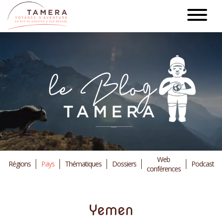
Aller
au
contenu
principal
Web
Régions
Pays
Thématiques
Dossiers
Podcast
conférences
Yemen