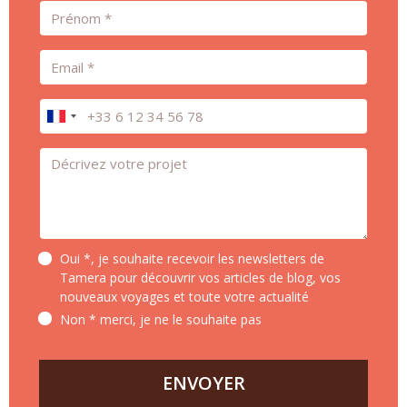
Prénom
Email
Téléphone
Message *
Oui *, je souhaite recevoir les newsletters de
Tamera pour découvrir vos articles de blog, vos
nouveaux voyages et toute votre actualité
Non * merci, je ne le souhaite pas
ENVOYER