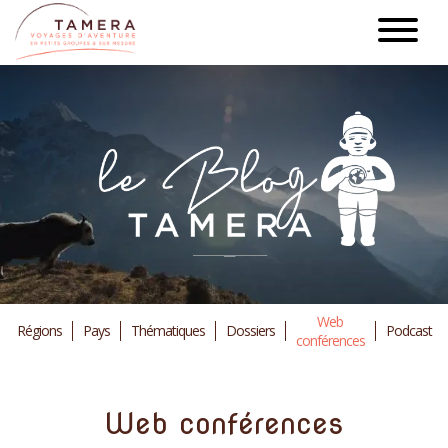
Aller
au
contenu
principal
Web
Régions
Pays
Thématiques
Dossiers
Podcast
conférences
Web conférences