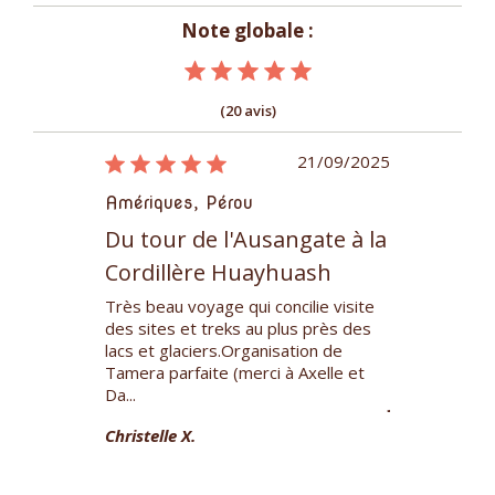
Note globale :
(20 avis)
26/06/2022
21/09/2025
Amériques, Pérou
Amériques, 
angate
Du tour de l'Ausangate à la
Le tour d
Cordillère Huayhuash
amme bien
Très beau tre
 et marche
avec de supe
Très beau voyage qui concilie visite
 progressive
superbes vues 
des sites et treks au plus près des
quipe locale
montagne aux
lacs et glaciers.Organisation de
guide Edis...
Tamera parfaite (merci à Axelle et
Da...
Jacky C.
Christelle X.