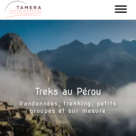
Aller
au
contenu
principal
Treks au Pérou
Randonnées, trekking, petits
groupes et sur mesure