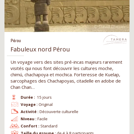
Pérou
Fabuleux nord Pérou
Un voyage vers des sites pré-incas majeurs rarement
visités qui nous font découvrir les cultures moche,
chimú, chachapoya et mochica. Forteresse de Kuelap,
sarcophages des Chachapoyas, citadelle en adobe de
Chan Chan…
Durée :
15 jours
Voyage :
Original
Activité :
Découverte culturelle
Niveau :
Facile
Confort :
Standard
Taille du groupe :
de 4 à 8 participants