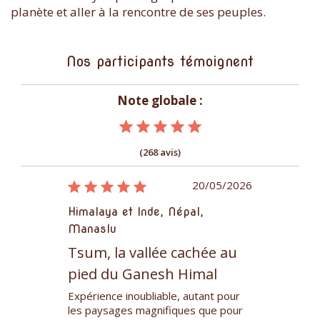
planète et aller à la rencontre de ses peuples.
Nos participants témoignent
Note globale :
(268 avis)
15/12/2025
20/05/2026
pal,
Himalaya et Inde, Népal,
Himalaya et 
Manaslu
Annapurnas
slu
Tsum, la vallée cachée au
Annapurna
pied du Ganesh Himal
: le chemi
j’ai effectué
avec Tamera,
Expérience inoubliable, autant pour
Magnifique e
xpérience. Les
les paysages magnifiques que pour
début avril 2
ient adorables