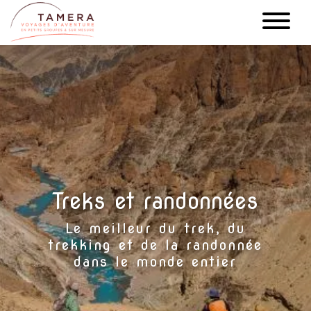
Aller
au
contenu
principal
Treks et randonnées
Le meilleur du trek, du
trekking et de la randonnée
dans le monde entier