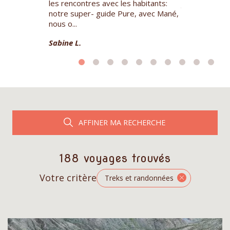
les rencontres avec les habitants:
jours via le c
notre super- guide Pure, avec Mané,
Annapurnas e
nous o...
paysage...
Sabine L.
Cécile F.
AFFINER MA RECHERCHE
188 voyages trouvés
Votre critère
Treks et randonnées