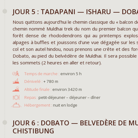
JOUR 5 : TADAPANI — ISHARU — DO
Nous quittons aujourd’hui le chemin classique du « balco
chemin nommé Muldhai trek du nom du premier balcon qu
forêt dense de rhododendrons qui au printemps explose
alpages à buffles et jouissons d’une vue dégagée sur les
col et son autel hindou, nous prenons une crête et des fo
Dobato, au pied du belvédère de Muldhai. Il sera possible p
les sommets (2 heures en aller et retour).
environ 5 h
+ 780 m
environ 3420 m
Repas :
petit-déjeuner – déjeuner – dîner
Hébergement :
nuit en lodge
JOUR 6 : DOBATO — BELVEDÈRE DE MU
CHISTIBUNG