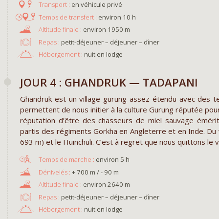
en véhicule privé
environ 10 h
environ 1950 m
Repas :
petit-déjeuner – déjeuner – dîner
Hébergement :
nuit en lodge
JOUR 4 : GHANDRUK — TADAPANI
Ghandruk est un village gurung assez étendu avec des 
permettent de nous initier à la culture Gurung réputée pou
réputation d’être des chasseurs de miel sauvage éméri
partis des régiments Gorkha en Angleterre et en Inde. Du v
693 m) et le Huinchuli. C’est à regret que nous quittons le
environ 5 h
+ 700 m / - 90 m
environ 2640 m
Repas :
petit-déjeuner – déjeuner – dîner
Hébergement :
nuit en lodge