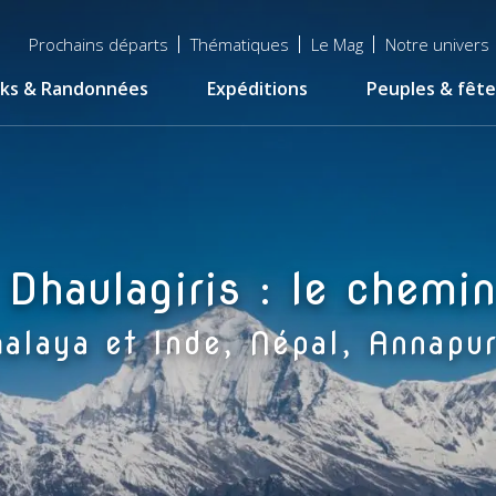
Menu
Prochains départs
Thématiques
Le Mag
Notre univers
top
ks & Randonnées
Expéditions
Peuples & fête
Dhaulagiris : le chemi
alaya et Inde, Népal, Annapu