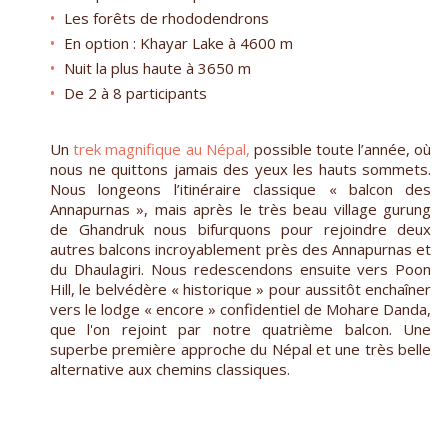
Les forêts de rhododendrons
En option : Khayar Lake à 4600 m
Nuit la plus haute à 3650 m
De 2 à 8 participants
Un
trek magnifique au Népal,
possible toute l’année, où
nous ne quittons jamais des yeux les hauts sommets.
Nous longeons l’itinéraire classique « balcon des
Annapurnas », mais après le très beau village gurung
de Ghandruk nous bifurquons pour rejoindre deux
autres balcons incroyablement près des Annapurnas et
du Dhaulagiri. Nous redescendons ensuite vers Poon
Hill, le belvédère « historique » pour aussitôt enchaîner
vers le lodge « encore » confidentiel de Mohare Danda,
que l'on rejoint par notre quatrième balcon. Une
superbe première approche du Népal et une très belle
alternative aux chemins classiques.