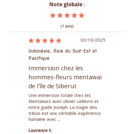
Note globale :
(7 avis)
05/11/2014
03/10/2025
ud-Est et
Indonésie, Asie du Sud-Est et
Indonésie, A
Pacifique
Pacifique
les de
Immersion chez les
Immersion
hommes-fleurs mentawaï
hommes-f
de l'île de Siberut
de l'île de
 et l'équipe
e voyage ;
Une immersion totale chez les
Cette périod
t
Mentawaïs avec olivier Lelièvre et
immersion ch
rs et d'être
notre guide Joseph. La magie des
de l’île de S
tribus est une véritable expérience
magique ancr
humaine avec ...
je ne peux ...
Laurence S.
Cécile P.