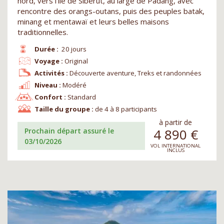
nord, vers l’île de Siberut, au large de Padang, avec
rencontre des orangs-outans, puis des peuples batak,
minang et mentawaï et leurs belles maisons
traditionnelles.
Durée :
20 jours
Voyage :
Original
Activités :
Découverte aventure, Treks et randonnées
Niveau :
Modéré
Confort :
Standard
Taille du groupe :
de 4 à 8 participants
à partir de
4 890
€
Prochain départ assuré le
03/10/2026
VOL INTERNATIONAL
INCLUS