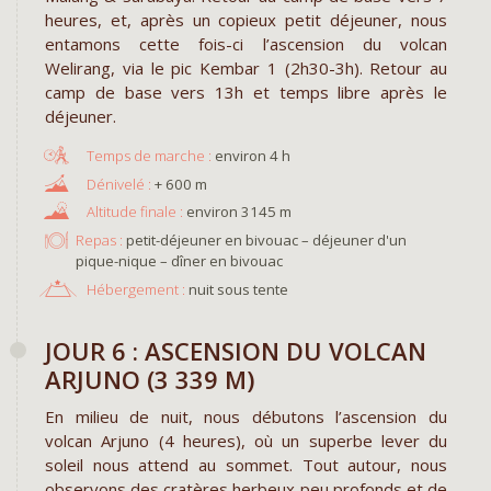
heures, et, après un copieux petit déjeuner, nous
entamons cette fois-ci l’ascension du volcan
Welirang, via le pic Kembar 1 (2h30-3h). Retour au
camp de base vers 13h et temps libre après le
déjeuner.
environ 4 h
+ 600 m
environ 3145 m
Repas :
petit-déjeuner en bivouac – déjeuner d'un
pique-nique – dîner en bivouac
Hébergement :
nuit sous tente
JOUR 6 : ASCENSION DU VOLCAN
ARJUNO (3 339 M)
En milieu de nuit, nous débutons l’ascension du
volcan Arjuno (4 heures), où un superbe lever du
soleil nous attend au sommet. Tout autour, nous
observons des cratères herbeux peu profonds et de