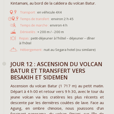
Kintamani, au bord de la caldeira du volcan Batur.
en véhicule 4X4
environ 2 h 45
environ 4 h
+ 200 m / - 200 m
Repas :
petit-déjeuner à l'hôtel – déjeuner – dîner
à l'hôtel
Hébergement :
nuit au Segara hotel (ou similaire)
JOUR 12 : ASCENSION DU VOLCAN
BATUR ET TRANSFERT VERS
BESAKIH ET SIDEMEN
Ascension du volcan Batur (1 717 m) au petit matin.
Départ à 4 h 00 et retour vers 9 h 30, avec le tour du
jeune volcan via les cratères les plus récents et
descente par les dernières coulées de lave. Face au
Agung, en ombre chinoise, nous jouissons d’un
fascinant panorama, du volcan Rinjani, sur l'île de