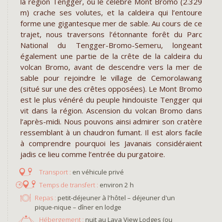
la région Tengger, où le célèbre Mont Bromo (2.329
m) crache ses volutes, et la caldeira qui l’entoure
forme une gigantesque mer de sable. Au cours de ce
trajet, nous traversons l’étonnante forêt du Parc
National du Tengger-Bromo-Semeru, longeant
également une partie de la crête de la caldeira du
volcan Bromo, avant de descendre vers la mer de
sable pour rejoindre le village de Cemorolawang
(situé sur une des crêtes opposées). Le Mont Bromo
est le plus vénéré du peuple hindouiste Tengger qui
vit dans la région. Ascension du volcan Bromo dans
l’après-midi. Nous pouvons ainsi admirer son cratère
ressemblant à un chaudron fumant. Il est alors facile
à comprendre pourquoi les Javanais considéraient
jadis ce lieu comme l’entrée du purgatoire.
en véhicule privé
environ 2 h
Repas :
petit-déjeuner à l'hôtel – déjeuner d'un
pique-nique – dîner en lodge
Hébergement :
nuit au Lava View Lodges (ou