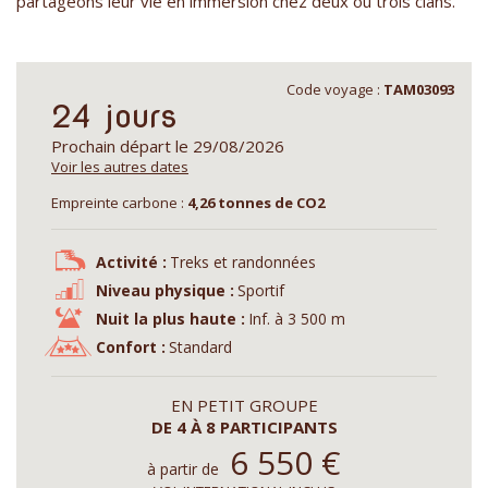
partageons leur vie en immersion chez deux ou trois clans.
Code voyage :
TAM03093
24 jours
Prochain départ le 29/08/2026
Voir les autres dates
Empreinte carbone :
4,26 tonnes de CO2
Activité :
Treks et randonnées
Niveau physique :
Sportif
Nuit la plus haute :
Inf. à 3 500 m
Confort :
Standard
EN PETIT GROUPE
DE 4 À 8 PARTICIPANTS
6 550
€
à partir de