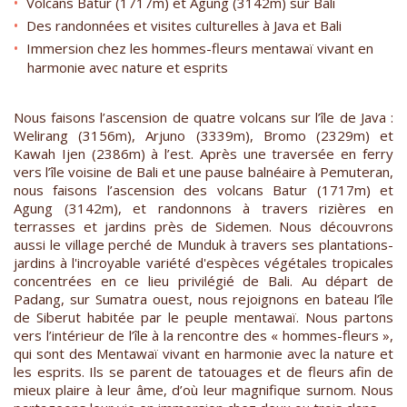
Volcans Batur (1717m) et Agung (3142m) sur Bali
Des randonnées et visites culturelles à Java et Bali
Immersion chez les hommes-fleurs mentawaï vivant en
harmonie avec nature et esprits
Nous faisons l’ascension de quatre volcans sur l’île de Java :
Welirang (3156m), Arjuno (3339m), Bromo (2329m) et
Kawah Ijen (2386m) à l’est. Après une traversée en ferry
vers l’île voisine de Bali et une pause balnéaire à Pemuteran,
nous faisons l’ascension des volcans Batur (1717m) et
Agung (3142m), et randonnons à travers rizières en
terrasses et jardins près de Sidemen. Nous découvrons
aussi le village perché de Munduk à travers ses plantations-
jardins à l'incroyable variété d'espèces végétales tropicales
concentrées en ce lieu privilégié de Bali. Au départ de
Padang, sur Sumatra ouest, nous rejoignons en bateau l’île
de Siberut habitée par le peuple mentawaï. Nous partons
vers l’intérieur de l’île à la rencontre des « hommes-fleurs »,
qui sont des Mentawaï vivant en harmonie avec la nature et
les esprits. Ils se parent de tatouages et de fleurs afin de
mieux plaire à leur âme, d’où leur magnifique surnom. Nous