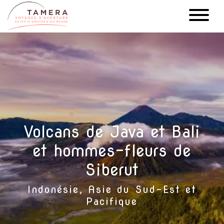
Aller
au
contenu
principal
Volcans de Java et Bali
et hommes-fleurs de
Siberut
Indonésie, Asie du Sud-Est et
Pacifique