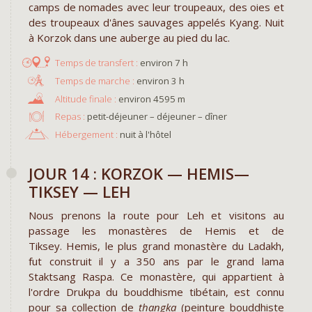
camps de nomades avec leur troupeaux, des oies et
des troupeaux d'ânes sauvages appelés Kyang. Nuit
à Korzok dans une auberge au pied du lac.
environ 7 h
environ 3 h
environ 4595 m
Repas :
petit-déjeuner – déjeuner – dîner
Hébergement :
nuit à l'hôtel
JOUR 14 : KORZOK — HEMIS—
TIKSEY — LEH
Nous prenons la route pour Leh et visitons au
passage les monastères de Hemis et de
Tiksey. Hemis, le plus grand monastère du Ladakh,
fut construit il y a 350 ans par le grand lama
Staktsang Raspa. Ce monastère, qui appartient à
l'ordre Drukpa du bouddhisme tibétain, est connu
pour sa collection de
thangka
(peinture bouddhiste