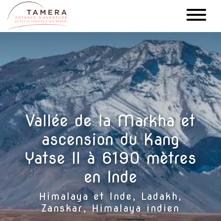
Aller
au
contenu
principal
Vallée de la Markha et
ascension du Kang
Yatse II à 6190 mètres
en Inde
Himalaya et Inde, Ladakh,
Zanskar, Himalaya indien