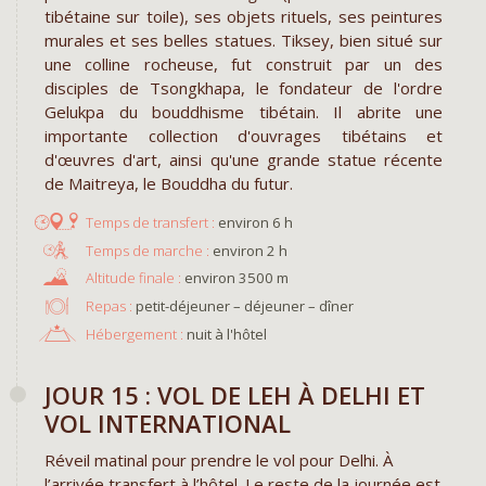
tibétaine sur toile), ses objets rituels, ses peintures
murales et ses belles statues. Tiksey, bien situé sur
une colline rocheuse, fut construit par un des
disciples de Tsongkhapa, le fondateur de l'ordre
Gelukpa du bouddhisme tibétain. Il abrite une
importante collection d'ouvrages tibétains et
d'œuvres d'art, ainsi qu'une grande statue récente
de Maitreya, le Bouddha du futur.
environ 6 h
environ 2 h
environ 3500 m
Repas :
petit-déjeuner – déjeuner – dîner
Hébergement :
nuit à l'hôtel
JOUR 15 : VOL DE LEH À DELHI ET
VOL INTERNATIONAL
Réveil matinal pour prendre le vol pour Delhi. À
l’arrivée transfert à l’hôtel. Le reste de la journée est