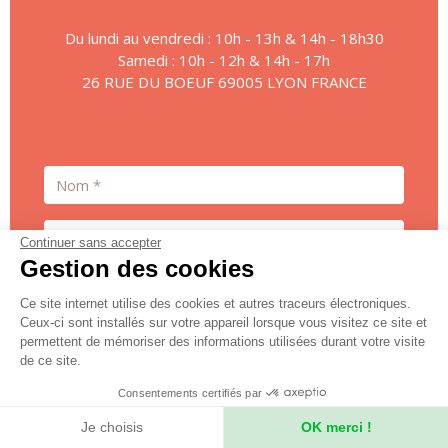
Du lundi au vendredi : 10h - 13h & 14h - 18h30
Samedi : 10h - 12h & 14h - 17h
26 RUE DU BOEUF 69005 LYON FRANCE
Nom
Prénom
Continuer sans accepter
Gestion des cookies
Email
Ce site internet utilise des cookies et autres traceurs électroniques.
Ceux-ci sont installés sur votre appareil lorsque vous visitez ce site et
Téléphone
permettent de mémoriser des informations utilisées durant votre visite
de ce site.
Message *
Consentements certifiés par
Je choisis
OK merci !