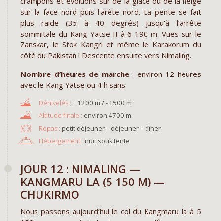
crampons et evoluons sur de la glace ou de la neige
sur la face nord puis l'arête nord. La pente se fait
plus raide (35 à 40 degrés) jusqu'à l’arrête
sommitale du Kang Yatse II à 6 190 m. Vues sur le
Zanskar, le Stok Kangri et même le Karakorum du
côté du Pakistan ! Descente ensuite vers Nimaling.
Nombre d’heures de marche
: environ 12 heures
avec le Kang Yatse ou 4 h sans
+ 1200 m / - 1500 m
environ 4700 m
Repas :
petit-déjeuner – déjeuner – dîner
Hébergement :
nuit sous tente
JOUR 12 : NIMALING —
KANGMARU LA (5 150 M) —
CHUKIRMO
Nous passons aujourd’hui le col du Kangmaru la à 5