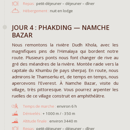
Repas :
petit-déjeuner – déjeuner – dîner
Hébergement :
nuit en lodge
JOUR 4 : PHAKDING — NAMCHE
BAZAR
Nous remontons la rivière Dudh Khola, avec les
magnifiques pins de l'Himalaya qui bordent notre
route. Plusieurs ponts nous font changer de rive au
gré des méandres de la rivière. Montée raide vers la
capitale du Khumbu (le pays sherpa). En route, nous
admirons le Thamserku et, de temps en temps, nous
apercevons l’Everest. À Namche Bazar, visite du
village, très pittoresque. Vous pourrez arpenter les
ruelles de ce village construit en amphithéâtre.
environ 6 h
+ 1000 m / - 350 m
environ 3440 m
Repas :
petit-déjeuner – déjeuner – dîner