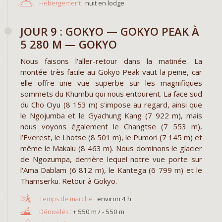
Hébergement :
nuit en lodge
JOUR 9 : GOKYO — GOKYO PEAK À
5 280 M — GOKYO
Nous faisons l'aller-retour dans la matinée. La
montée très facile au Gokyo Peak vaut la peine, car
elle offre une vue superbe sur les magnifiques
sommets du Khumbu qui nous entourent. La face sud
du Cho Oyu (8 153 m) s'impose au regard, ainsi que
le Ngojumba et le Gyachung Kang (7 922 m), mais
nous voyons également le Changtse (7 553 m),
l’Everest, le Lhotse (8 501 m), le Pumori (7 145 m) et
même le Makalu (8 463 m). Nous dominons le glacier
de Ngozumpa, derrière lequel notre vue porte sur
l'Ama Dablam (6 812 m), le Kantega (6 799 m) et le
Thamserku. Retour à Gokyo.
environ 4 h
+ 550 m / - 550 m