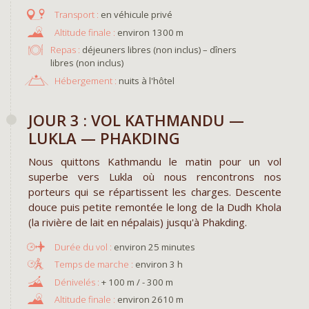
en véhicule privé
environ 1300 m
Repas :
déjeuners libres (non inclus) – dîners
libres (non inclus)
Hébergement :
nuits à l'hôtel
JOUR 3 : VOL KATHMANDU —
LUKLA — PHAKDING
Nous quittons Kathmandu le matin pour un vol
superbe vers Lukla où nous rencontrons nos
porteurs qui se répartissent les charges. Descente
douce puis petite remontée le long de la Dudh Khola
(la rivière de lait en népalais) jusqu'à Phakding.
environ 25 minutes
environ 3 h
+ 100 m / - 300 m
environ 2610 m