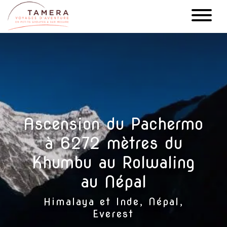
Aller
au
contenu
principal
Ascension du Pachermo
à 6272 mètres du
Khumbu au Rolwaling
au Népal
Himalaya et Inde, Népal,
Everest