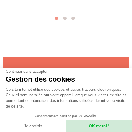
Continuer sans accepter
Gestion des cookies
Ce site internet utilise des cookies et autres traceurs électroniques.
Ceux-ci sont installés sur votre appareil lorsque vous visitez ce site et
permettent de mémoriser des informations utilisées durant votre visite
de ce site.
Votre voyage privatisé ou sur
Consentements certifiés par
mesure ?
Je choisis
OK merci !
Des informations sur votre voyage ?