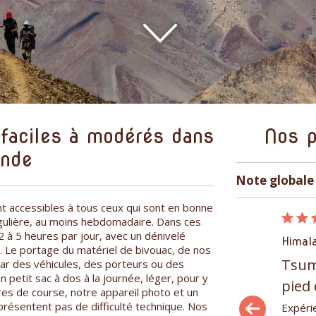
 faciles à modérés dans
Nos p
onde
Note globale 
t accessibles à tous ceux qui sont en bonne
15/12/2025
égulière, au moins hebdomadaire. Dans ces
à 5 heures par jour, avec un dénivelé
Himalaya et Inde, Pakistan
Himal
 Le portage du matériel de bivouac, de nos
Découverte et rencontre des
Tsum,
ar des véhicules, des porteurs ou des
 petit sac à dos à la journée, léger, pour y
peuples du nord Pakistan
pied
es de course, notre appareil photo et un
résentent pas de difficulté technique. Nos
Superbe voyage dans le Nord Pakistan dans
Expérie