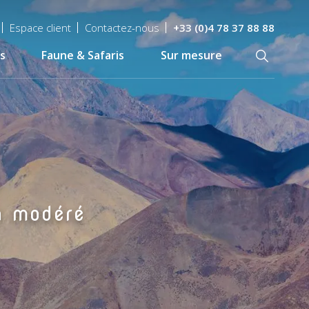
Espace client
Contactez-nous
+33 (0)4 78 37 88 88
s
Faune & Safaris
Sur mesure
Recherch
 à modéré