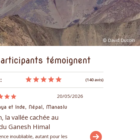
articipants témoignent
:
(140 avis)
20/05/2026
aya et Inde, Népal, Manaslu
Himalaya et Inde, Népa
 la vallée cachée au
Annapurnas et Dhau
 du Ganesh Himal
le chemin des 4 ba
nce inoubliable, autant pour les
Magnifique expérience au 