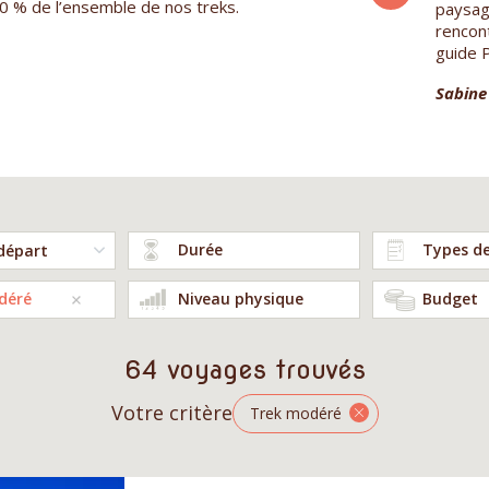
0 % de l’ensemble de nos treks.
des paysages grandioses à la rencontre d
paysag
une population
rencont
accueillante...L'accompagnement de notre
guide P
grou...
Sabine 
Martine V.
Durée
Types d
déré
Niveau physique
Budget
64 voyages trouvés
Votre critère
Trek modéré