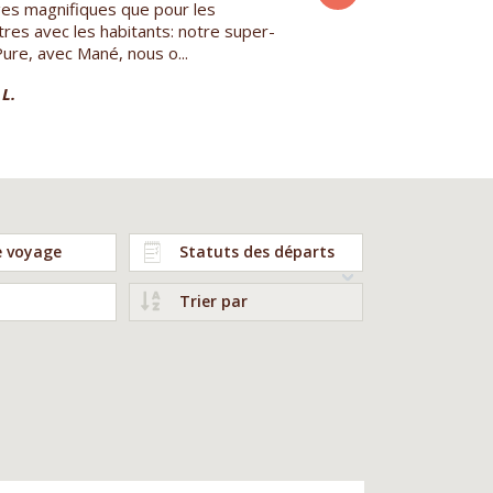
es magnifiques que pour les
2026Très beau trek de 9 j
res avec les habitants: notre super-
des 4 balcons : Annapurna
ure, avec Mané, nous o...
paysage...
L.
Cécile F.
e voyage
Statuts des départs
Trier par