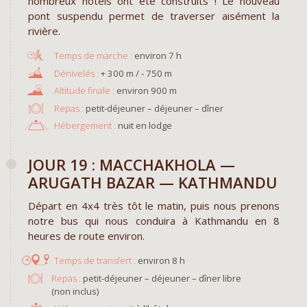
nombreux hôtels ont été construits ! Le nouveau
pont suspendu permet de traverser aisément la
rivière.
environ 7 h
+ 300 m / - 750 m
environ 900 m
Repas :
petit-déjeuner – déjeuner – dîner
Hébergement :
nuit en lodge
JOUR 19 : MACCHAKHOLA —
ARUGATH BAZAR — KATHMANDU
Départ en 4x4 très tôt le matin, puis nous prenons
notre bus qui nous conduira à Kathmandu en 8
heures de route environ.
environ 8 h
Repas :
petit-déjeuner – déjeuner – dîner libre
(non inclus)