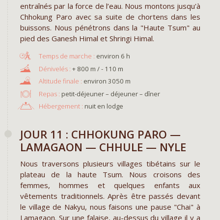
entraînés par la force de l’eau. Nous montons jusqu'à
Chhokung Paro avec sa suite de chortens dans les
buissons. Nous pénétrons dans la "Haute Tsum" au
pied des Ganesh Himal et Shringi Himal.
environ 6 h
+ 800 m / - 110 m
environ 3050 m
Repas :
petit-déjeuner – déjeuner – dîner
Hébergement :
nuit en lodge
JOUR 11 : CHHOKUNG PARO —
LAMAGAON — CHHULE — NYLE
Nous traversons plusieurs villages tibétains sur le
plateau de la haute Tsum. Nous croisons des
femmes, hommes et quelques enfants aux
vêtements traditionnels. Après être passés devant
le village de Nakyu, nous faisons une pause "Chai" à
Lamagaon. Sur une falaise, au-dessus du village il y a