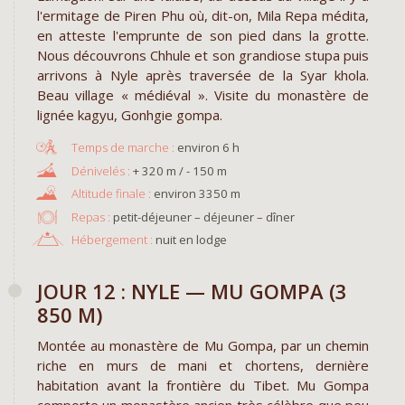
l'ermitage de Piren Phu où, dit-on, Mila Repa médita,
en atteste l'emprunte de son pied dans la grotte.
Nous découvrons Chhule et son grandiose stupa puis
arrivons à Nyle après traversée de la Syar khola.
Beau village « médiéval ». Visite du monastère de
lignée kagyu, Gonhgie gompa.
environ 6 h
+ 320 m / - 150 m
environ 3350 m
Repas :
petit-déjeuner – déjeuner – dîner
Hébergement :
nuit en lodge
JOUR 12 : NYLE — MU GOMPA (3
850 M)
Montée au monastère de Mu Gompa, par un chemin
riche en murs de mani et chortens, dernière
habitation avant la frontière du Tibet. Mu Gompa
comporte un monastère ancien très célèbre que peu