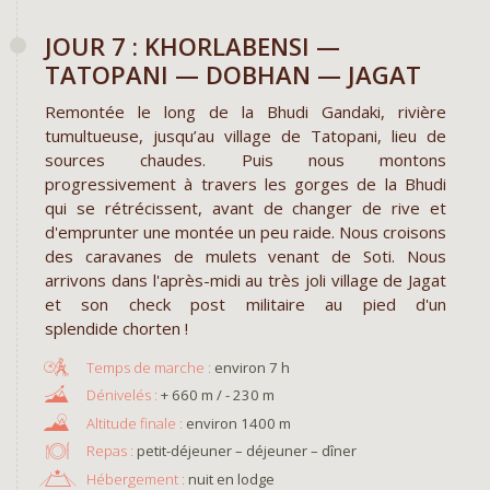
JOUR 7 : KHORLABENSI —
TATOPANI — DOBHAN — JAGAT
Remontée le long de la Bhudi Gandaki, rivière
tumultueuse, jusqu’au village de Tatopani, lieu de
sources chaudes. Puis nous montons
progressivement à travers les gorges de la Bhudi
qui se rétrécissent, avant de changer de rive et
d'emprunter une montée un peu raide. Nous croisons
des caravanes de mulets venant de Soti. Nous
arrivons dans l'après-midi au très joli village de Jagat
et son check post militaire au pied d'un
splendide chorten !
environ 7 h
+ 660 m / - 230 m
environ 1400 m
Repas :
petit-déjeuner – déjeuner – dîner
Hébergement :
nuit en lodge