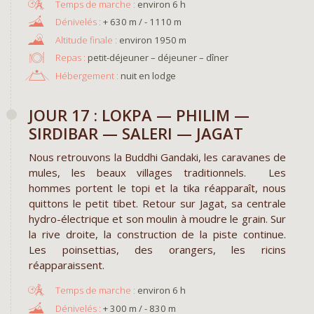
environ 6 h
+ 630 m / - 1110 m
environ 1950 m
Repas :
petit-déjeuner – déjeuner – dîner
Hébergement :
nuit en lodge
JOUR 17 : LOKPA — PHILIM —
SIRDIBAR — SALERI — JAGAT
Nous retrouvons la Buddhi Gandaki, les caravanes de
mules, les beaux villages traditionnels. Les
hommes portent le topi et la tika réapparaît, nous
quittons le petit tibet. Retour sur Jagat, sa centrale
hydro-électrique et son moulin à moudre le grain. Sur
la rive droite, la construction de la piste continue.
Les poinsettias, des orangers, les ricins
réapparaissent.
environ 6 h
+ 300 m / - 830 m