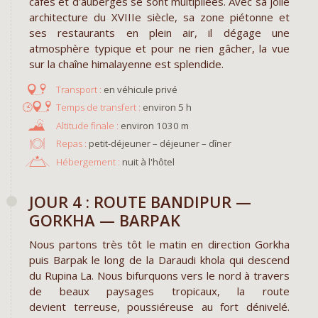
cafés et d'auberges se sont multipliées. Avec sa jolie
architecture du XVIIIe siècle, sa zone piétonne et
ses restaurants en plein air, il dégage une
atmosphère typique et pour ne rien gâcher, la vue
sur la chaîne himalayenne est splendide.
en véhicule privé
environ 5 h
environ 1030 m
Repas :
petit-déjeuner – déjeuner – dîner
Hébergement :
nuit à l'hôtel
JOUR 4 : ROUTE BANDIPUR —
GORKHA — BARPAK
Nous partons très tôt le matin en direction Gorkha
puis Barpak le long de la Daraudi khola qui descend
du Rupina La. Nous bifurquons vers le nord à travers
de beaux paysages tropicaux, la route
devient terreuse, poussiéreuse au fort dénivelé.