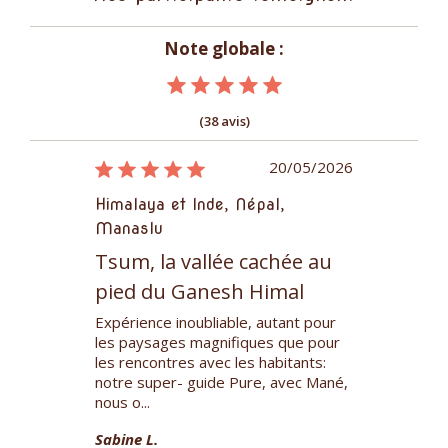
Note globale :
(38 avis)
10/12/2024
20/05/2026
pal,
Himalaya et Inde, Népal,
Himalaya et 
Manaslu
Manaslu
et vallée
Tsum, la vallée cachée au
Tsum, la v
pied du Ganesh Himal
pied du G
n itinéraire
Expérience inoubliable, autant pour
Découverte d
orsqu'il est
les paysages magnifiques que pour
quelques kilo
e Tsum.
les rencontres avec les habitants:
rencontres dan
ntagne
notre super- guide Pure, avec Mané,
monastères, 
nous o...
montagne...
Sabine L.
Éric G.