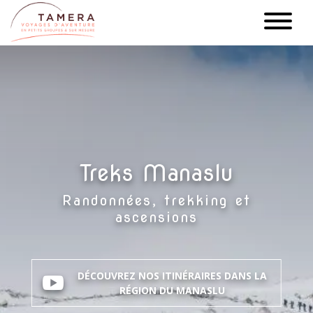
Aller
au
contenu
principal
Treks Manaslu
Randonnées, trekking et
ascensions
DÉCOUVREZ NOS ITINÉRAIRES DANS LA
RÉGION DU MANASLU