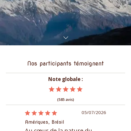
Nos participants témoignent
Note globale :
(585 avis)
17/04/2026
05/07/2026
Amériques, Brésil
Himalaya et
s du
Au cœur de la nature du
Mont Kai