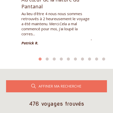
Pantanal
plateau
ungle
Au lieu d'être 4 nous nous sommes
Le Kailash e
wan. Nous
retrouvés à 2 heureusement le voyage
restent des 
s unicornes,
a été maintenu. Merci.Cela a mal
de simplicit
urs... et...
commencé pour moi, j'ai loupé la
riche culture
corres...
Jean Luc M.
Patrick R.
AFFINER MA RECHERCHE
476 voyages trouvés