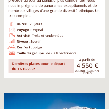
précédé du tour du Manaslu, plus confidentiel. Nous
nous imprégnons de panoramas exceptionnels et de
nombreux villages d’une grande diversité ethnique. Un
trek complet.
Durée :
23 jours
Voyage :
Original
Activité :
Treks et randonnées
Niveau :
Sportif
Confort :
Lodge
Taille du groupe :
de 2 à 8 participants
à partir de
4 550
€
Dernières places pour le départ
du 17/10/2026
VOL INTERNATIONAL
INCLUS