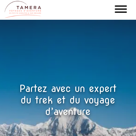
Aller
au
contenu
principal
Partez avec un expert
du trek et du voyage
d’aventure