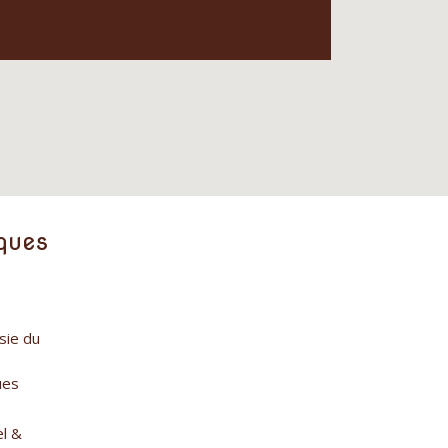
ques
sie du
ues
l &