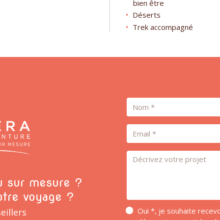
bien être
Déserts
Trek accompagné
Nom
Email
Message *
ou sur mesure ?
otre voyage ?
Oui *, je souhaite rece
eillers