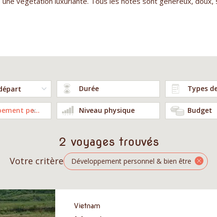
s une végétation luxuriante. Tous les hôtes sont généreux, doux, so
Durée
Types d
Développement personnel & bien être
Niveau physique
Budget
2 voyages trouvés
Votre critère
Développement personnel & bien être
Vietnam