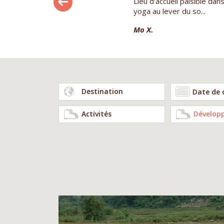
'organisation (logistique,
Lieu d'accueil paisible dan
yoga au lever du so...
Mo X.
Destination
Activités