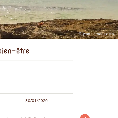
ien-être
30/01/2020
Développement perso