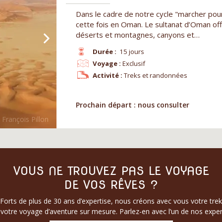
Dans le cadre de notre cycle "marcher pou
cette fois en Oman. Le sultanat d’Oman of
déserts et montagnes, canyons et…
Durée :
15 jours
Voyage :
Exclusif
Activité :
Treks et randonnées
Prochain départ : nous consulter
VOUS NE TROUVEZ PAS LE VOYAGE
DE VOS RÊVES ?
Forts de plus de 30 ans d’expertise, nous créons avec vous votre trek
votre voyage d’aventure sur mesure. Parlez-en avec l’un de nos exper