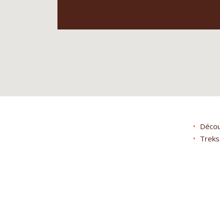
Décou
Treks