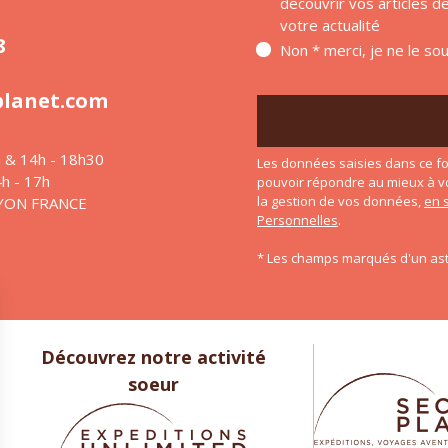
découvrir vos articles 
votre actualité
8
Non * merci, je ne le so
planet.com
h & 14h - 18h30
Les données saisies dans ce fo
4h - 17h
pouvoir répondre au mieux à v
la gestion de vos données,
en 
LYON FRANCE
Personnelles
.
* Les champs marqués d'un ast
Découvrez notre activité
soeur