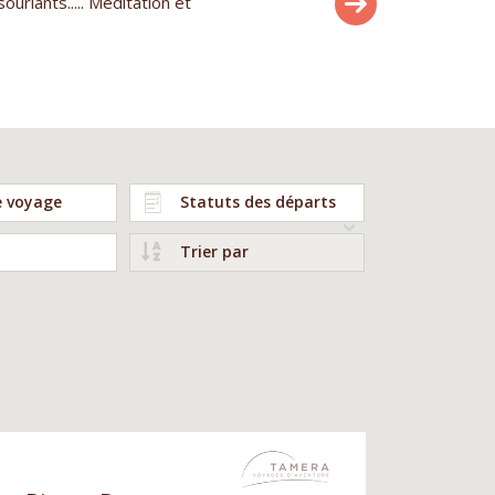
uriants..... Méditation et
Magnifique voyage mémorable !!
Philippe S.
e voyage
Statuts des départs
Trier par