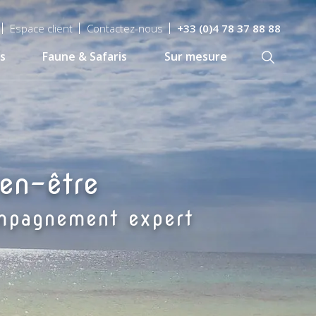
Espace client
Contactez-nous
+33 (0)4 78 37 88 88
s
Faune & Safaris
Sur mesure
Recherch
en-être
ompagnement expert