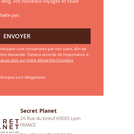
de blog, vos nouveaux voyages et toute
uhaite pas
ENVOYER
rmulaire sont conservées par nos soins afin de
otre demande. Tamera accorde de l’importance à
savoir plus sur notre démarche Données
érisque sont obligatoires
Secret Planet
26 Rue du boeuf 69005 Lyon
FRANCE