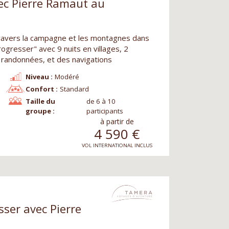
ec Pierre Ramaut au
ravers la campagne et les montagnes dans
ogresser" avec 9 nuits en villages, 2
randonnées, et des navigations
Niveau :
Modéré
Confort :
Standard
Taille du
de 6 à 10
groupe :
participants
à partir de
4 590
€
VOL INTERNATIONAL INCLUS
ser avec Pierre