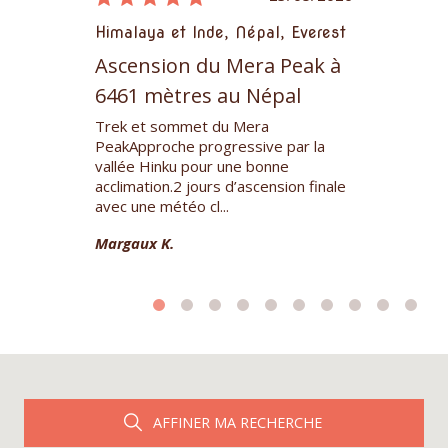
pal, Everest
Himalaya et Inde, Népal, Everest
Himalaya et 
Manaslu
verest
Ascension du Mera Peak à
Tsum, la v
6461 mètres au Népal
 avons
isation de
pied du G
Trek et sommet du Mera
notre trek
PeakApproche progressive par la
Expérience in
dans la vallée
vallée Hinku pour une bonne
les paysages
acclimation.2 jours d’ascension finale
les rencontre
avec une météo cl...
notre super- 
nous o...
Margaux K.
Sabine L.
AFFINER MA RECHERCHE