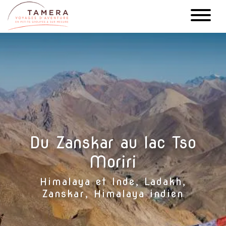
Aller
au
contenu
principal
Du Zanskar au lac Tso
Moriri
Himalaya et Inde, Ladakh,
Zanskar, Himalaya indien