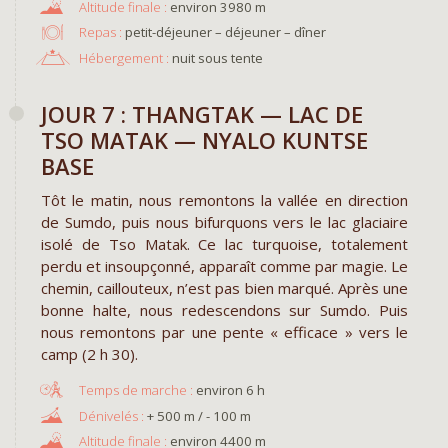
environ 3980 m
Repas :
petit-déjeuner – déjeuner – dîner
Hébergement :
nuit sous tente
JOUR 7 : THANGTAK — LAC DE
TSO MATAK — NYALO KUNTSE
BASE
Tôt le matin, nous remontons la vallée en direction
de Sumdo, puis nous bifurquons vers le lac glaciaire
isolé de Tso Matak. Ce lac turquoise, totalement
perdu et insoupçonné, apparaît comme par magie. Le
chemin, caillouteux, n’est pas bien marqué. Après une
bonne halte, nous redescendons sur Sumdo. Puis
nous remontons par une pente « efficace » vers le
camp (2 h 30).
environ 6 h
+ 500 m / - 100 m
environ 4400 m