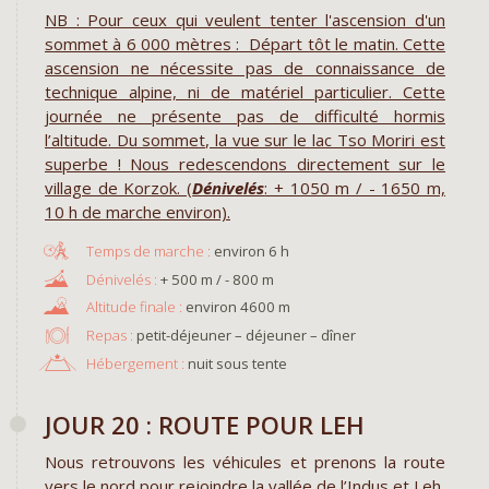
NB : Pour ceux qui veulent tenter l'ascension d'un
sommet à 6 000 mètres : Départ tôt le matin. Cette
ascension ne nécessite pas de connaissance de
technique alpine, ni de matériel particulier. Cette
journée ne présente pas de difficulté hormis
l’altitude. Du sommet, la vue sur le lac Tso Moriri est
superbe ! Nous redescendons directement sur le
village de Korzok. (
Dénivelés
: + 1050 m / - 1650 m,
10 h de marche environ).
environ 6 h
+ 500 m / - 800 m
environ 4600 m
Repas :
petit-déjeuner – déjeuner – dîner
Hébergement :
nuit sous tente
JOUR 20 : ROUTE POUR LEH
Nous retrouvons les véhicules et prenons la route
vers le nord pour rejoindre la vallée de l’Indus et Leh,