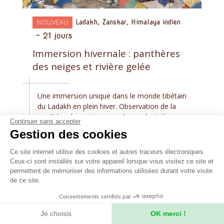
NOUVEAU
Ladakh, Zanskar, Himalaya indien
-
21 jours
Immersion hivernale : panthères
des neiges et rivière gelée
Une immersion unique dans le monde tibétain
du Ladakh en plein hiver. Observation de la
panthère des neiges, marche sur la rivière
Continuer sans accepter
gelée, fête monastique, nuits chez l'habitant et
Gestion des cookies
les nombreux monastères.
Ce site internet utilise des cookies et autres traceurs électroniques.
Prochain départ assuré le 03/01/2027
Ceux-ci sont installés sur votre appareil lorsque vous visitez ce site et
permettent de mémoriser des informations utilisées durant votre visite
5 190
€
de ce site.
Consentements certifiés par
Je choisis
OK merci !