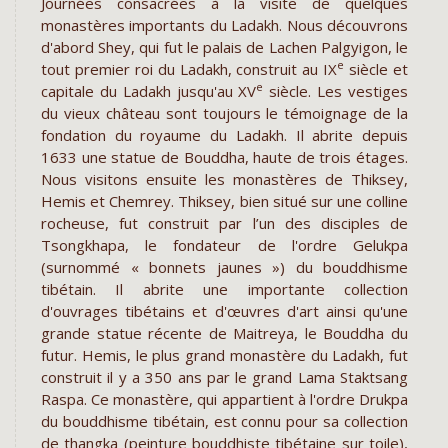
Journées consacrées à la visite de quelques
monastères importants du Ladakh. Nous découvrons
d'abord Shey, qui fut le palais de Lachen Palgyigon, le
e
tout premier roi du Ladakh, construit au IX
siècle et
e
capitale du Ladakh jusqu'au XV
siècle. Les vestiges
du vieux château sont toujours le témoignage de la
fondation du royaume du Ladakh. Il abrite depuis
1633 une statue de Bouddha, haute de trois étages.
Nous visitons ensuite les monastères de Thiksey,
Hemis et Chemrey. Thiksey, bien situé sur une colline
rocheuse, fut construit par l’un des disciples de
Tsongkhapa, le fondateur de l'ordre Gelukpa
(surnommé « bonnets jaunes ») du bouddhisme
tibétain. Il abrite une importante collection
d'ouvrages tibétains et d'œuvres d'art ainsi qu'une
grande statue récente de Maitreya, le Bouddha du
futur. Hemis, le plus grand monastère du Ladakh, fut
construit il y a 350 ans par le grand Lama Staktsang
Raspa. Ce monastère, qui appartient à l'ordre Drukpa
du bouddhisme tibétain, est connu pour sa collection
de thangka (peinture bouddhiste tibétaine sur toile),