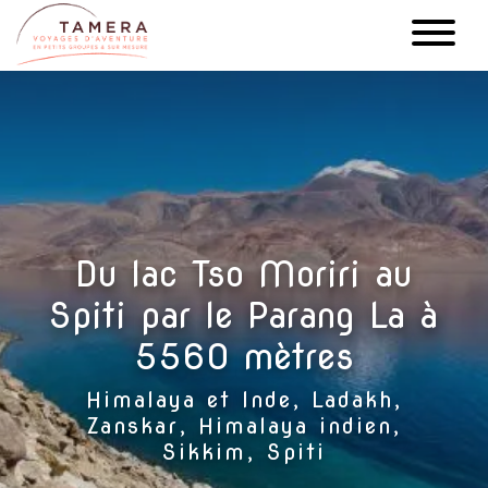
Aller
au
contenu
principal
Du lac Tso Moriri au
Spiti par le Parang La à
5560 mètres
Himalaya et Inde, Ladakh,
Zanskar, Himalaya indien,
Sikkim, Spiti