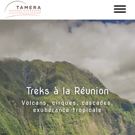
Aller
au
contenu
principal
Treks à la Réunion
Volcans, cirques, cascades,
exubérance tropicale