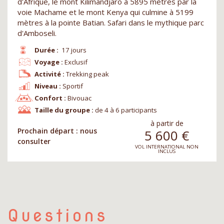
d'Afrique, le mont Kilimandjaro à 5895 mètres par la
voie Machame et le mont Kenya qui culmine à 5199
mètres à la pointe Batian. Safari dans le mythique parc
d'Amboseli.
Durée :
17 jours
Voyage :
Exclusif
Activité :
Trekking peak
Niveau :
Sportif
Confort :
Bivouac
Taille du groupe :
de 4 à 6 participants
à partir de
Prochain départ : nous
5 600
€
consulter
VOL INTERNATIONAL NON
INCLUS
Questions