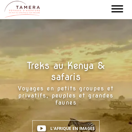
Aller
au
contenu
principal
Treks au Kenya &
safaris
Voyages en petits groupes et
privatifs, peuples et grandes
faunes
L'AFRIQUE EN IMAGES