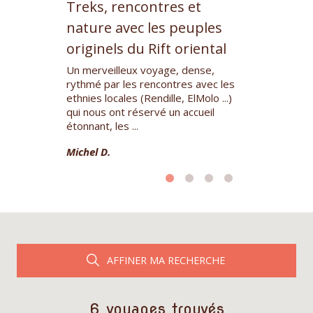
gration à
Treks, rencontres et
Treks, re
euples du
nature avec les peuples
nature av
originels du Rift oriental
originels 
emaines
Un merveilleux voyage, dense,
Voyage très b
 : nous avons
rythmé par les rencontres avec les
(janvier 2022)
touflés par la
ethnies locales (Rendille, ElMolo ...)
au mieux. No
d'animaux
qui nous ont réservé un accueil
heureux d'av
étonnant, les ...
dans les meille
Michel D.
Françoise et P
AFFINER MA RECHERCHE
6 voyages trouvés