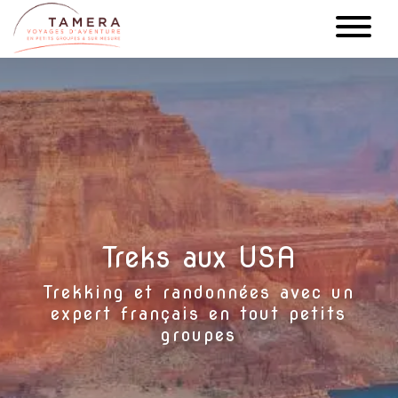
Aller
au
contenu
principal
Treks aux USA
Trekking et randonnées avec un
expert français en tout petits
groupes