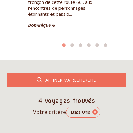
tronçon de cette route 66 , aux
sous la respo
é au mois de
rencontres de personnages
Airlines (48 h
de vue
étonnants et passio...
grande co...
tion sans
Dominique G
Brigitte D.
AFFINER MA RECHERCHE
4 voyages trouvés
Votre critère
États-Unis