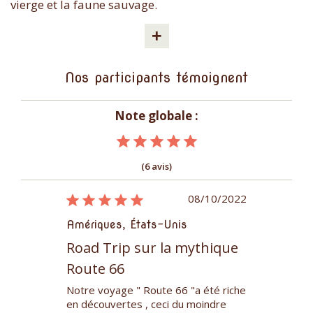
vierge et la faune sauvage.
+
Nos participants témoignent
Note globale :
(6 avis)
16/08/2016
08/10/2022
is
Amériques, États-Unis
Amériques, 
st
Road Trip sur la mythique
Trek dans
ah et
Route 66
Rocheuse
Notre voyage " Route 66 "a été riche
Excellent vo
en découvertes , ceci du moindre
nos attentes 
s oubliés de