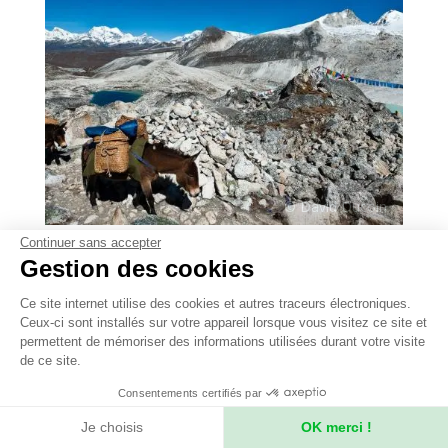
Continuer sans accepter
-
31 jours
Bhoutan
Gestion des cookies
Le mythique Snowman trek
Ce site internet utilise des cookies et autres traceurs électroniques.
Ceux-ci sont installés sur votre appareil lorsque vous visitez ce site et
permettent de mémoriser des informations utilisées durant votre visite
Un trek mythique et légendaire à travers
de ce site.
L'Himalaya bhoutanais et des villages et
monastères isolés. Un trek d’altitude engagé et
Consentements certifiés par
peu fréquenté dans un pays unique. 24 jours de
Je choisis
OK merci !
marche et de nombreux hauts cols.