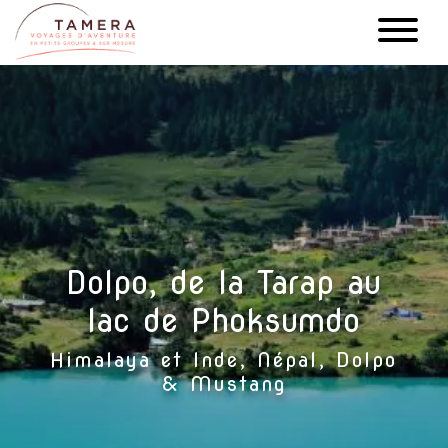
Aller
au
contenu
principal
Dolpo, de la Tarap au
lac de Phoksumdo
Himalaya et Inde, Népal, Dolpo
& Mustang