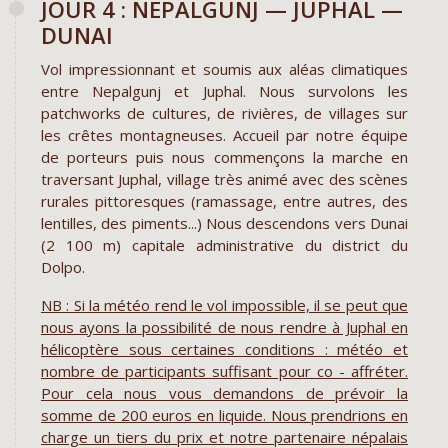
JOUR 4 : NEPALGUNJ — JUPHAL —
DUNAI
Vol impressionnant et soumis aux aléas climatiques
entre Nepalgunj et Juphal. Nous survolons les
patchworks de cultures, de rivières, de villages sur
les crêtes montagneuses. Accueil par notre équipe
de porteurs puis nous commençons la marche en
traversant Juphal, village très animé avec des scènes
rurales pittoresques (ramassage, entre autres, des
lentilles, des piments...) Nous descendons vers Dunai
(2 100 m) capitale administrative du district du
Dolpo.
NB : Si la météo rend le vol impossible, il se peut que
nous ayons la possibilité de nous rendre à Juphal en
hélicoptère sous certaines conditions : météo et
nombre de participants suffisant pour co - affréter.
Pour cela nous vous demandons de prévoir la
somme de 200 euros en liquide. Nous prendrions en
charge un tiers du prix et notre partenaire népalais