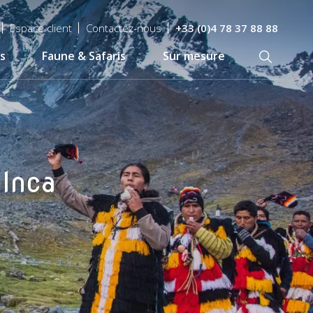
Espace client
Contactez-nous
+33 (0)4 78 37 88 88
s
Faune & Safaris
Sur mesure
Recherch
 Inca