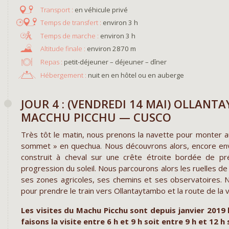
en véhicule privé
environ 3 h
environ 3 h
environ 2870 m
Repas :
petit-déjeuner – déjeuner – dîner
Hébergement :
nuit en en hôtel ou en auberge
JOUR 4 : (VENDREDI 14 MAI) OLLAN
MACCHU PICCHU — CUSCO
Très tôt le matin, nous prenons la navette pour monter au
sommet » en quechua. Nous découvrons alors, encore env
construit à cheval sur une crête étroite bordée de pré
progression du soleil. Nous parcourons alors les ruelles de 
ses zones agricoles, ses chemins et ses observatoires. 
pour prendre le train vers Ollantaytambo et la route de la 
Les visites du Machu Picchu sont depuis janvier 2019 l
faisons la visite entre 6 h et 9 h soit entre 9 h et 12 h 