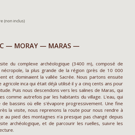
re (non inclus)
ISAC — MORAY — MARAS —
isite du complexe archéologique (3400 m), composé de
 nécropole, la plus grande de la région (près de 10 000
ient et dominaient la vallée Sacrée. Nous partons ensuite
agricole inca qui était déjà utilisé il y a cinq cents ans pour
titude. Puis nous descendons vers les salines de Maras, qui
es comme autrefois par les habitants du village. L'eau, qui
ie de bassins où elle s'évapore progressivement. Une fine
rès la visite, nous reprenons la route pour nous rendre à
llage au pied des montagnes n'a presque pas changé depuis
te archéologique, et de parcourir les ruelles, suivre les
tecture.