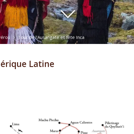
érou
Tour de l'Ausangate et fête Inca
érique Latine