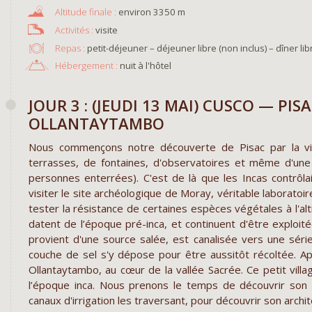
environ 3350 m
visite
Repas :
petit-déjeuner – déjeuner libre (non inclus) – dîner lib
Hébergement :
nuit à l'hôtel
JOUR 3 : (JEUDI 13 MAI) CUSCO — P
OLLANTAYTAMBO
Nous commençons notre découverte de Pisac par la v
terrasses, de fontaines, d'observatoires et même d'une
personnes enterrées). C'est de là que les Incas contrôla
visiter le site archéologique de Moray, véritable laboratoire 
tester la résistance de certaines espèces végétales à l'al
datent de l’époque pré-inca, et continuent d'être exploité
provient d'une source salée, est canalisée vers une sér
couche de sel s'y dépose pour être aussitôt récoltée. Ap
Ollantaytambo, au cœur de la vallée Sacrée. Ce petit vi
l’époque inca. Nous prenons le temps de découvrir son si
canaux d'irrigation les traversant, pour découvrir son archi