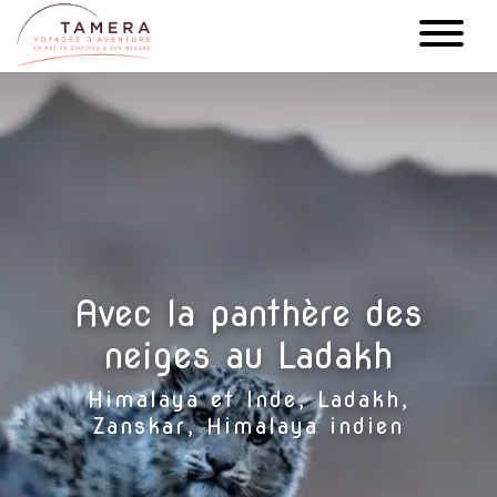
Aller
au
contenu
principal
Avec la panthère des
neiges au Ladakh
Himalaya et Inde, Ladakh,
Zanskar, Himalaya indien