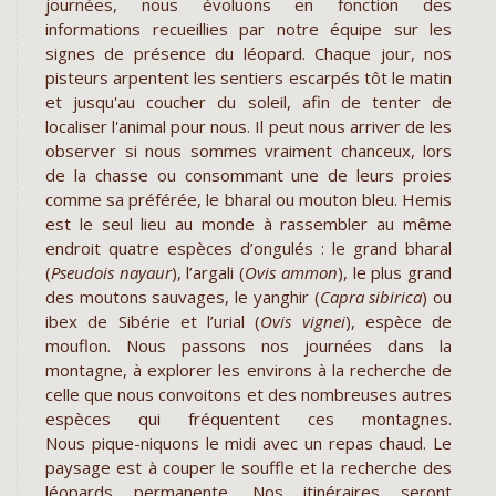
journées, nous évoluons en fonction des
informations recueillies par notre équipe sur les
signes de présence du léopard. Chaque jour, nos
pisteurs arpentent les sentiers escarpés tôt le matin
et jusqu'au coucher du soleil, afin de tenter de
localiser l'animal pour nous. Il peut nous arriver de les
observer si nous sommes vraiment chanceux, lors
de la chasse ou consommant une de leurs proies
comme sa préférée, le bharal ou mouton bleu. Hemis
est le seul lieu au monde à rassembler au même
endroit quatre espèces d’ongulés : le grand bharal
(
Pseudois nayaur
), l’argali (
Ovis ammon
), le plus grand
des moutons sauvages, le yanghir (
Capra sibirica
) ou
ibex de Sibérie et l’urial (
Ovis vignei
), espèce de
mouflon. Nous passons nos journées dans la
montagne, à explorer les environs à la recherche de
celle que nous convoitons et des nombreuses autres
espèces qui fréquentent ces montagnes.
Nous pique-niquons le midi avec un repas chaud. Le
paysage est à couper le souffle et la recherche des
léopards permanente. Nos itinéraires seront